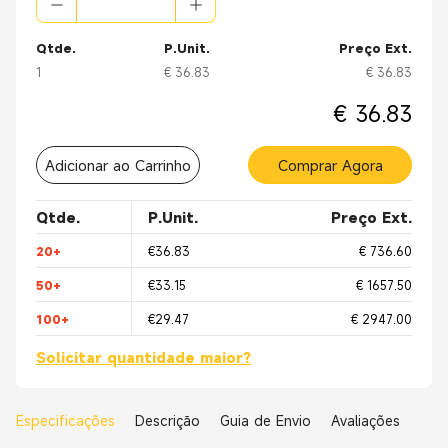
Qtde.
P.Unit.
Preço Ext.
1
€ 36.83
€ 36.83
€ 36.83
Adicionar ao Carrinho
Comprar Agora
Qtde.
P.Unit.
Preço Ext.
20+
€36.83
€ 736.60
50+
€33.15
€ 1657.50
100+
€29.47
€ 2947.00
Solicitar quantidade maior?
Especificações
Descrição
Guia de Envio
Avaliações