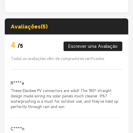
Avaliações(5)
4
/
5
Escrever uma Avaliação
Todas as avaliações vêm de compradores verificados
R****a
These Elecbee PV connectors are solid! The 180° straight
design made wiring my solar panels much cleaner. IP67
waterproofing is a must for outdoor use, and they’ve held up
perfectly through rain and sun.
C****n