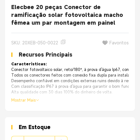
Elecbee 20 peças Conector de
ramificação solar fotovoltaica macho
fêmea um par montagem em painel
SKU: 20XEB-050-0022
Favoritos
Recursos Principais
Características:
Conector fotovoltaico solar, reto/180°, à prova d'água Ip67, conector 
Todos os conectores feitos com conexão fixa dupla para instalação fác
Desempenho confiável em condições externas ruins devido à resistênc
Com classificação IP67 à prova d'água para garantir o bom funcion
Alta qualidade com 30 dias 100% do dinheiro de volta.
Mostrar Mais
Em Estoque