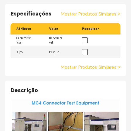
Especificações
Mostrar Produtos Similares
>
Atributo
Valor
Pesquisar
Característ
Impermeá
icas
vel
Tipo
Plugue
Mostrar Produtos Similares
>
Descrição