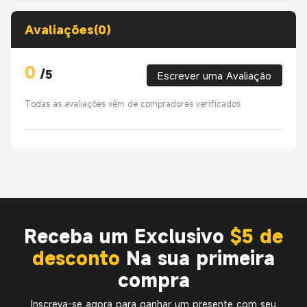
Avaliações(0)
0
/
5
Escrever uma Avaliação
Todas as avaliações vêm de compradores verificados
Receba um Exclusivo
$5 de
desconto
Na sua primeira
compra
Inscreva-se agora para ganhar um presente com seu