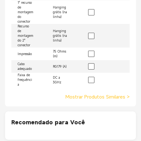
1º recurso
de
Hanging
montagem
grátis (na
do
linha)
conector
Recurso
de
Hanging
montagem
grátis (na
do 2º
linha)
conector
75 Ohms
Impressão
(m)
Cabo
RG179 (A)
adequado
Faixa de
DC a
frequênci
3GHz
a
Mostrar Produtos Similares
>
Recomendado para Você