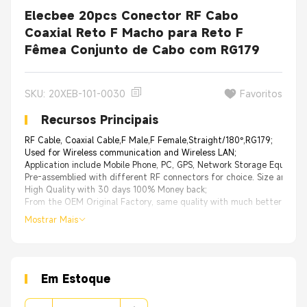
Elecbee 20pcs Conector RF Cabo
Coaxial Reto F Macho para Reto F
Fêmea Conjunto de Cabo com RG179
SKU: 20XEB-101-0030
Favoritos
Recursos Principais
RF Cable, Coaxial Cable,F Male,F Female,Straight/180°,RG179;
Used for Wireless communication and Wireless LAN;
Application include Mobile Phone, PC, GPS, Network Storage Equipmen
Pre-assemblied with different RF connectors for choice. Size and ca
High Quality with 30 days 100% Money back;
From the OEM Original Factory, same quality with much better price.
Mostrar Mais
Em Estoque