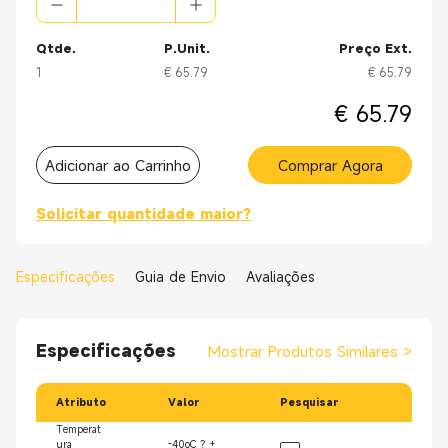
Qtde.
P.Unit.
Preço Ext.
1
€ 65.79
€ 65.79
€ 65.79
Adicionar ao Carrinho
Comprar Agora
Solicitar quantidade maior?
Especificações
Guia de Envio
Avaliações
Especificações
Mostrar Produtos Similares
>
Atributo
Valor
Pesquisar
Temperat
ura
-40oC ? +