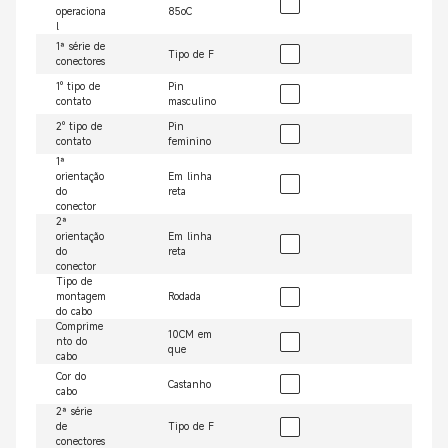
operaciona
85oC
l
1ª série de
Tipo de F
conectores
1º tipo de
Pin
contato
masculino
2º tipo de
Pin
contato
feminino
1ª
orientação
Em linha
do
reta
conector
2ª
orientação
Em linha
do
reta
conector
Tipo de
montagem
Rodada
do cabo
Comprime
10CM em
nto do
que
cabo
Cor do
Castanho
cabo
2ª série
de
Tipo de F
conectores