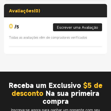
Avaliações(0)
0
/
5
Escrever uma Avaliação
Todas as avaliações vêm de compradores verificados
Receba um Exclusivo
$5 de
desconto
Na sua primeira
compra
Inscreva-se agora para ganhar um presente com seu