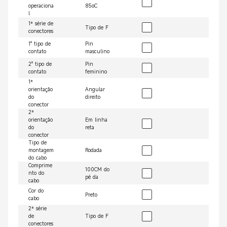
operaciona
85oC
l
1ª série de
Tipo de F
conectores
1º tipo de
Pin
contato
masculino
2º tipo de
Pin
contato
feminino
1ª
orientação
Angular
do
direito
conector
2ª
orientação
Em linha
do
reta
conector
Tipo de
montagem
Rodada
do cabo
Comprime
100CM do
nto do
pé da
cabo
Cor do
Preto
cabo
2ª série
de
Tipo de F
conectores