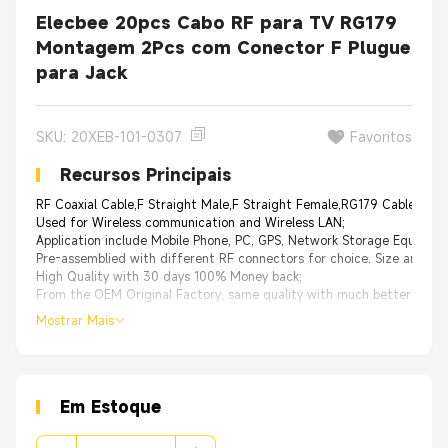
Elecbee 20pcs Cabo RF para TV RG179
Montagem 2Pcs com Conector F Plugue
para Jack
SKU: 20XEB-101-0307
Favoritos
Recursos Principais
RF Coaxial Cable,F Straight Male,F Straight Female,RG179 Cable Ass
Used for Wireless communication and Wireless LAN;
Application include Mobile Phone, PC, GPS, Network Storage Equipmen
Pre-assemblied with different RF connectors for choice. Size and ca
High Quality with 30 days 100% Money back;
From the OEM Original Factory, same quality with much better price.
Mostrar Mais
Em Estoque