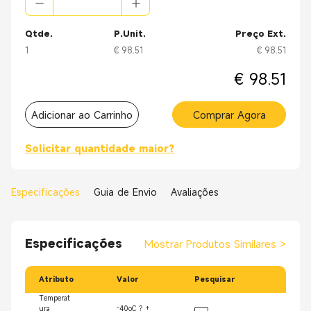
Qtde.
P.Unit.
Preço Ext.
1
€ 98.51
€ 98.51
€ 98.51
Adicionar ao Carrinho
Comprar Agora
Solicitar quantidade maior?
Especificações
Guia de Envio
Avaliações
Especificações
Mostrar Produtos Similares
>
Atributo
Valor
Pesquisar
Temperat
ura
-40oC ? +