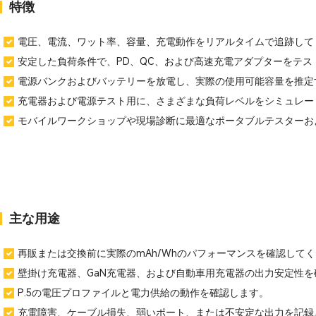
特徴
電圧、電流、ワット率、容量、充電動作をリアルタイムで追跡して
安定した負荷条件で、PD、QC、および高速充電アダプターをテス
電源バンクおよびバッテリーを放電し、実際の使用可能容量を推定
充電器および電源テスト用に、さまざまな負荷レベルをシミュレー
モバイルワークショップや現場診断に最適なポータブルテスターお
主な用途
再販または交換前に実際のmAh/Whのパフォーマンスを確認して
壁掛け充電器、GaN充電器、および自動車用充電器の出力安定性
P.5の電圧プロファイルと電力供給の動作を確認します。
充電障害、ケーブル損失、弱いポート、または不安定な出力を記録