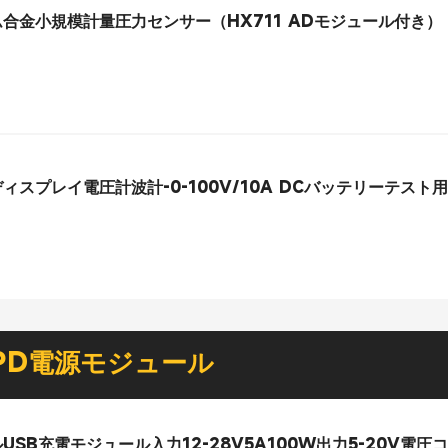
ニウム合金小規模計量圧力センサー（HX711 ADモジュール付き）
アルディスプレイ電圧計波計-0-100V/10A DCバッテリーテスト
PD電源モジュール
ュアルUSB充電モジュール入力12-28V5A100W出力5-20V電