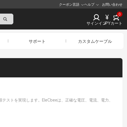
クーポン
言語
ヘルプ
お問い合わせ
0
¥
サインイン
JPY
カート
サポート
カスタムケーブル
テストを実現します。EleCbeeは、正確な電圧、電流、電力、