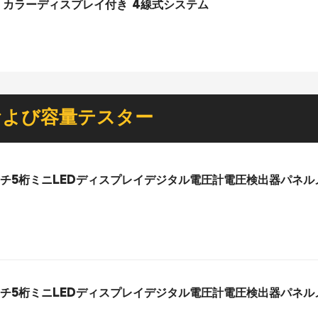
 カラーディスプレイ付き 4線式システム
および容量テスター
.36インチ5桁ミニLEDディスプレイデジタル電圧計電圧検出器パネ
.36インチ5桁ミニLEDディスプレイデジタル電圧計電圧検出器パネ