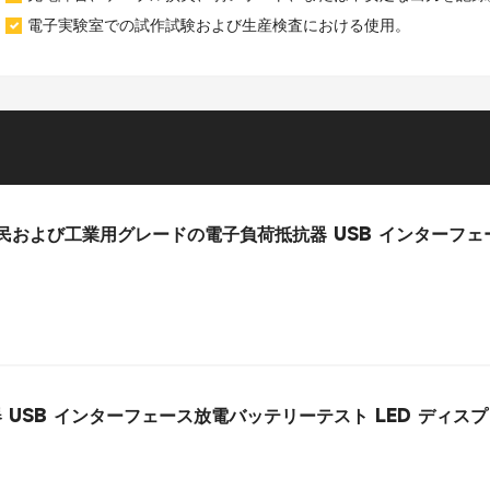
電子実験室での試作試験および生産検査における使用。
 15W 市民および工業用グレードの電子負荷抵抗器 USB インター
抵抗器 USB インターフェース放電バッテリーテスト LED ディ