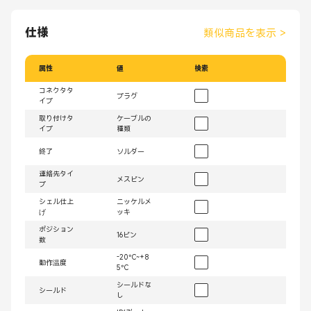
仕様
類似商品を表示
>
属性
値
検索
コネクタタ
プラグ
イプ
取り付けタ
ケーブルの
イプ
種類
終了
ソルダー
連絡先タイ
メスピン
プ
シェル仕上
ニッケルメ
げ
ッキ
ポジション
16ピン
数
-20°C~+8
動作温度
5°C
シールドな
シールド
し