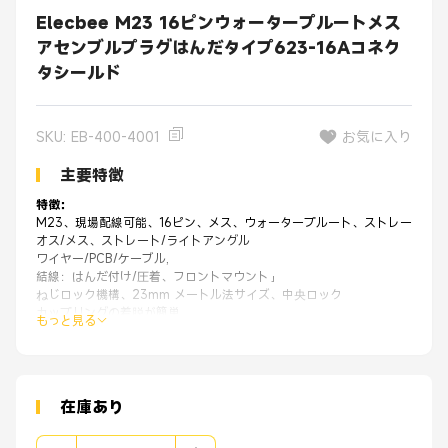
Elecbee M23 16ピンウォータープルートメス
アセンブルプラグはんだタイプ623-16Aコネク
タシールド
SKU: EB-400-4001
お気に入り
主要特徴
特徴：
M23、現場配線可能、16ピン、メス、ウォータープルート、ストレート、
オス/メス、ストレート/ライトアングル
ワイヤー/PCB/ケーブル,
結線：はんだ付け/圧着、フロントマウント」
ねじロック機構、23mm メートル法サイズ、中央ロック
カップリングの着脱が簡単
もっと見る
高品質で30日間100%返金。
OEMオリジナル工場から、同じ品質ではるかに良い価格です。
アプライアンス
:
アプリケーション
● 自動化
在庫あり
●輸送
●発電