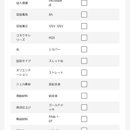
IP67(mate
侵入保護
d)
定格電流
8A
定格電圧
125V 125V
コネクタシ
M23
リーズ
色
シルバー
固定タイプ
スレッド化
オリエンテ
ストレート
ーション
シェル素材
亜鉛合金
接触材料
銅合金
ゴールドメ
接点仕上げ
ッキ
PA66 +
絶縁材料
GF