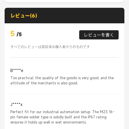
レビュー(6)
5
/
5
レビューを書く
すべてのレビューは認証済み購入者からのものです
B****e
Too practical, the quality of the goods is very good, and the
attitude of the merchants is also good.
J****x
Perfect fit for our industrial automation setup. The M23 16-
pin female solder type is solidly built and the IP67 rating
ensures it holds up well in wet environments.