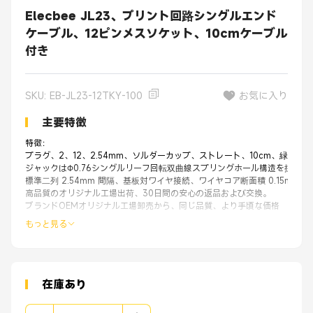
Elecbee JL23、プリント回路シングルエンド
ケーブル、12ピンメスソケット、10cmケーブル
付き
SKU: EB-JL23-12TKY-100
お気に入り
主要特徴
特徴：
プラグ、2、12、2.54mm、ソルダーカップ、ストレート、10cm、緑、3.0A、300
ジャックはΦ0.76シングルリーフ回転双曲線スプリングホール構造を採用
標準二列 2.54mm 間隔、基板対ワイヤ接続、ワイヤコア断面積 0.15mm2 ～
高品質のオリジナル工場出荷、30日間の安心の返品および交換。
ブランドOEMオリジナル工場卸売から、同じ品質、より手頃な価格
もっと見る
在庫あり