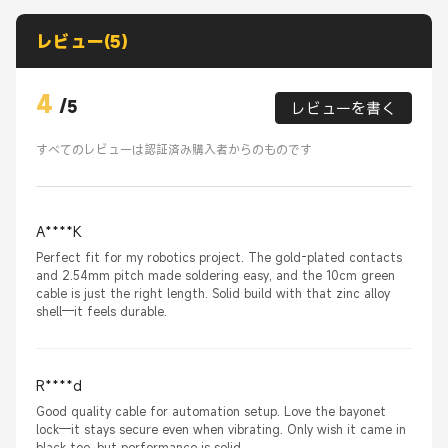
レビュー(5)
4
/
5
レビューを書く
すべてのレビューは認証済み購入者からのものです
A****K
Perfect fit for my robotics project. The gold-plated contacts
and 2.54mm pitch made soldering easy, and the 10cm green
cable is just the right length. Solid build with that zinc alloy
shell—it feels durable.
R****d
Good quality cable for automation setup. Love the bayonet
lock—it stays secure even when vibrating. Only wish it came in
black too, but performance is solid.