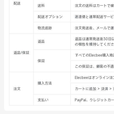
配送
送料
注文の送料はカートで確
配送オプション
速達便と通常配送サービ
物流追跡
注文発送後、メールで運
返品は通常発送後30日
返品
の梱包を維持してくださ
返品/保証
すべてのElecbee購
保証
この保証は、顧客の不適
Elecbeeはオンライ
購入方法
注文
カートに追加 > 決済 >
支払い
PayPal、クレジットカ