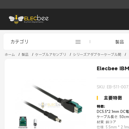
カテゴリ
製品
ホーム
/
製品
/
ケーブルアセンブリ
/
シリーズアダプターケーブル間
/
Elecbee 
SKU: EB-511-007
主要特徴
特徴：
DC5.5*2.1mm D
ケーブル長さ: 50cm
材質: 銅コア
仕様: 5.5mm * 2.1