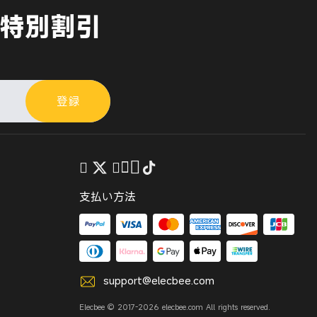
特別割引
！
登録
支払い方法
support@elecbee.com
Elecbee © 2017-2026 elecbee.com All rights reserved.