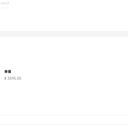
 mm2
接続性
品
製品
単価
5°C (-40°F ～ 149°F)
¥ 3595.00