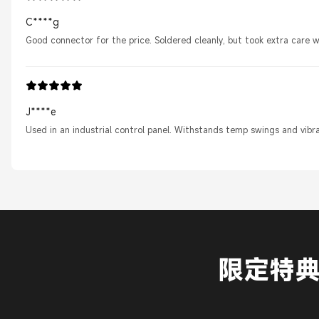
C****g
Good connector for the price. Soldered cleanly, but took extra care wi
J****e
Used in an industrial control panel. Withstands temp swings and vibr
限定特