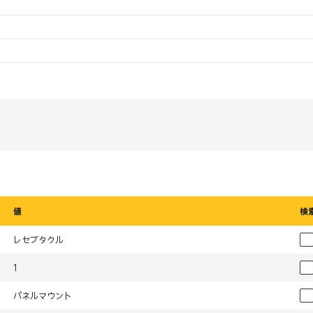
値
検
レセプタクル
1
パネルマウント