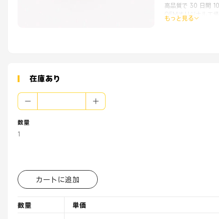
高品質で 30 日間 1
OEMオリジナル工
もっと見る
アプリケーション:
産業機械
テクノロジーデバイ
ハード・ディスク・
フラッシュディスク
携帯電話/タブレッ
VRカメラ
在庫あり
充電器
カーメディアプレー
数量
1
カートに追加
数量
単価