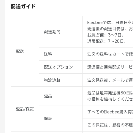
配送ガイド
Elecbeeでは、日曜
発送後の配送目安は、お
配送期間
お急ぎ便：3〜7日。
通常配送：7〜20日。
配送
送料
注文の送料はカートで確
配送オプション
速達便と通常配送サービ
物流追跡
注文発送後、メールで運
返品は通常発送後30日
返品
の梱包を維持してくださ
返品/保証
すべてのElecbee購
保証
この保証は、顧客の不適