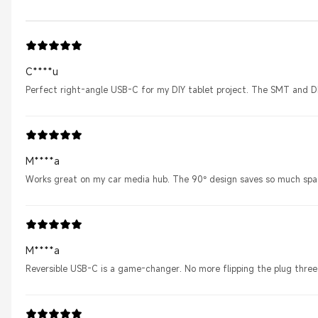
C****u
Perfect right-angle USB-C for my DIY tablet project. The SMT and DIP
M****a
Works great on my car media hub. The 90° design saves so much space
M****a
Reversible USB-C is a game-changer. No more flipping the plug three t