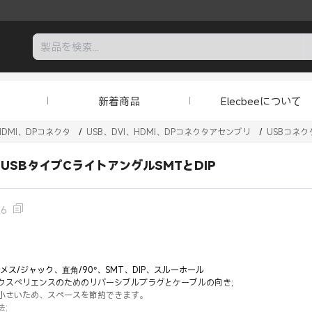
新着商品
Elecbeeについて
HDMI、DPコネクタ
/
USB、DVI、HDMI、DPコネクタアセンブリ
/
USBコネク
メスUSBタイプCライトアングルSMTとDIP
16
、メス/ジャック、直角/90°、SMT、DIP、スルーホール
クスペリエンスのためのリバーシブルプラグとケーブルの向き;
小さいため、スペースを節約できます。
;