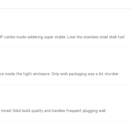
 combo made soldering super stable. Love the stainless steel shell too!
 inside the tight enclosure. Only wish packaging was a bit sturdier.
imes! Solid build quality and handles frequent plugging well.