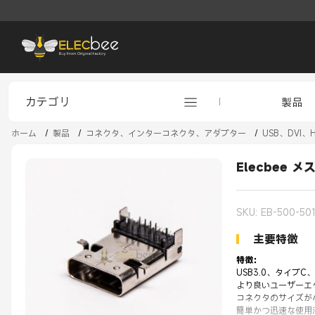
カテゴリ
製品
ホーム
/
製品
/
コネクタ、インターコネクタ、アダプター
/
USB、DVI、
Elecbee 
SKU: EB-500-50
主要特徴
特徴：
USB3.0、タイプC
より良いユーザーエ
コネクタのサイズが
簡単かつ迅速な使用法