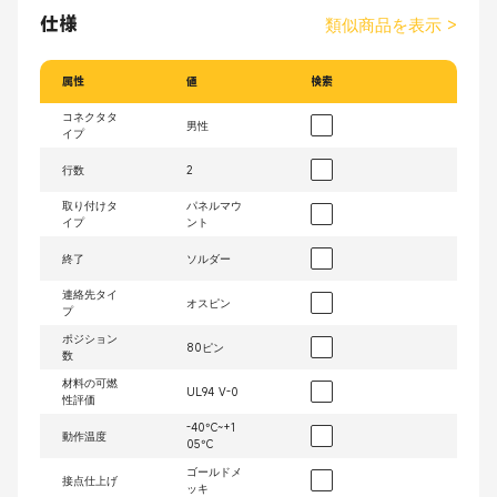
仕様
類似商品を表示
>
属性
値
検索
コネクタタ
男性
イプ
行数
2
取り付けタ
パネルマウ
イプ
ント
終了
ソルダー
連絡先タイ
オスピン
プ
ポジション
80ピン
数
材料の可燃
UL94 V-0
性評価
-40°C~+1
動作温度
05°C
ゴールドメ
接点仕上げ
ッキ