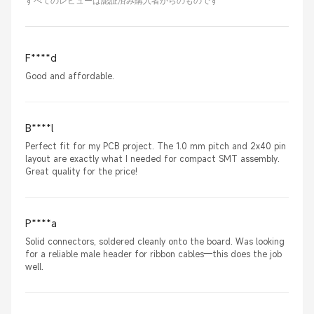
すべてのレビューは認証済み購入者からのものです
F****d
Good and affordable.
B****l
Perfect fit for my PCB project. The 1.0 mm pitch and 2x40 pin
layout are exactly what I needed for compact SMT assembly.
Great quality for the price!
P****a
Solid connectors, soldered cleanly onto the board. Was looking
for a reliable male header for ribbon cables—this does the job
well.