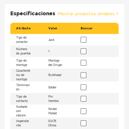
Especificaciones
Mostrar productos similares
>
Atributo
Valor
Buscar
Tipo de
Jack
conector
Número
1
de puertos
Tipo de
Montaje
montaje
del Grupo
Característ
ica de
Bulkhead
montaje
Terminaci
Solder
ón
Tipo de
Pin
contacto
hembra
Acabado
Nickel
con
Plated
cáscara
Impendie
50/75
nte
Ohms