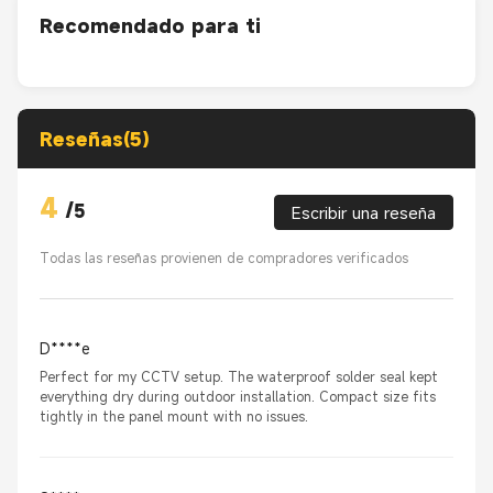
Recomendado para ti
Reseñas(5)
4
/
5
Escribir una reseña
Todas las reseñas provienen de compradores verificados
D****e
Perfect for my CCTV setup. The waterproof solder seal kept
everything dry during outdoor installation. Compact size fits
tightly in the panel mount with no issues.