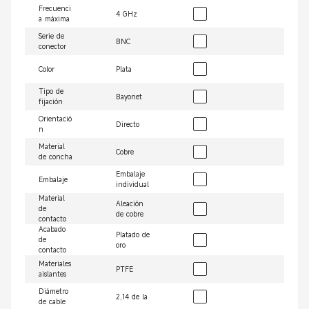
Frecuenci
4 GHz
a máxima
Serie de
BNC
conector
Color
Plata
Tipo de
Bayonet
fijación
Orientació
Directo
n
Material
Cobre
de concha
Embalaje
Embalaje
individual
Material
Aleación
de
de cobre
contacto
Acabado
Platado de
de
oro
contacto
Materiales
PTFE
aislantes
Diámetro
2,14 de la
de cable