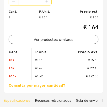
Cant.
P.Unit.
Precio ext.
1
€ 1.64
€ 1.64
€ 1.64
Ver productos similares
Cant.
P.Unit.
Precio ext.
10+
€1.56
€ 15.60
20+
€1.47
€ 29.40
100+
€1.32
€ 132.00
Consulta por mayor cantidad?
Especificaciones
Recursos relacionados
Guía de envío
Re