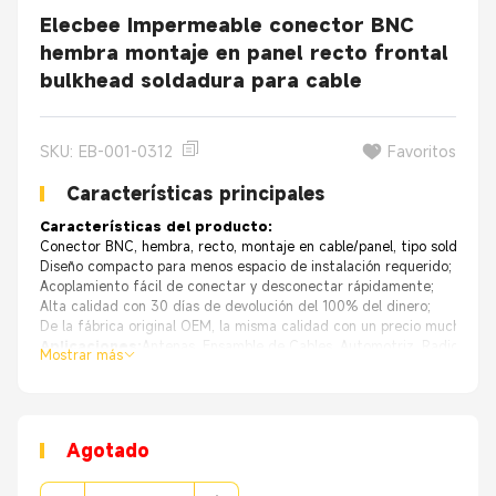
Elecbee Impermeable conector BNC
hembra montaje en panel recto frontal
bulkhead soldadura para cable
SKU: EB-001-0312
Favoritos
Características principales
Características del producto:
Conector BNC, hembra, recto, montaje en cable/panel, tipo soldadura,
Diseño compacto para menos espacio de instalación requerido;
Acoplamiento fácil de conectar y desconectar rápidamente;
Alta calidad con 30 días de devolución del 100% del dinero;
De la fábrica original OEM, la misma calidad con un precio mucho mej
Aplicaciones:
Antenas, Ensamble de Cables, Automotriz, Radios, Vi
Mostrar más
Agotado