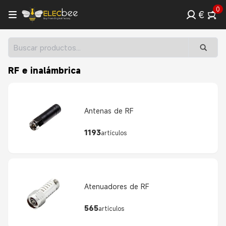
0
€
RF e inalámbrica
Antenas de RF
1193
artículos
Atenuadores de RF
565
artículos