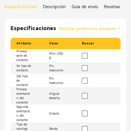
Especificaciones
Descripción
Guía de envío
Reseñas
Especificaciones
Mostrar productos similares
>
Atributo
Valor
Buscar
Primera
Mini USB-
serie de
B
conector
1er tipo de
Pin
contacto
masculino
2do tipo
Pin
de
masculino
contacto
Primera
orientació
Ángula
n del
derecha
conector
Segunda
orientació
Directo
n del
conector
Tipo de
montaje
Ronda