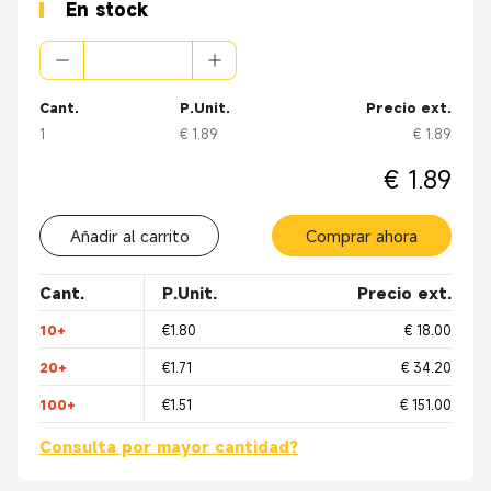
Sobre molde:PVC 80Pa, UL94V-0 Negro
En stock
Pre molde: PE Baja Densidad
Color de la chaqueta: AZUL, NEGRO, BLANCO u opcional
Cant.
P.Unit.
Precio ext.
1
€ 1.89
€ 1.89
€ 1.89
Añadir al carrito
Comprar ahora
Cant.
P.Unit.
Precio ext.
10+
€1.80
€ 18.00
20+
€1.71
€ 34.20
100+
€1.51
€ 151.00
Consulta por mayor cantidad?