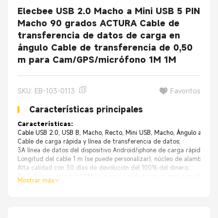
Elecbee USB 2.0 Macho a Mini USB 5 PIN
Macho 90 grados ACTURA Cable de
transferencia de datos de carga en
ángulo Cable de transferencia de 0,50
m para Cam/GPS/micrófono 1M 1M
SKU: EB-103-0113
Favoritos
Características principales
Características:
Cable USB 2.0, USB B, Macho, Recto, Mini USB, Macho, Ángulo ascend
Cable de carga rápida y línea de transferencia de datos;
3A línea de datos del dispositivo Android/iphone de carga rápida;
Longitud del cable 1 m (se puede personalizar), núcleo de alambre de
Alta calidad con 30 días de devolución del 100% del dinero;
De la fábrica original OEM, la misma calidad con un precio mucho mej
Mostrar más
Aplicación principal de los cables de conversión USB/HDM
Revestimiento del conector: chapado en oro, niquelado
Núcleo de alambre: cobre puro
Conductor: cobre desnudo, cobre estañado u opcional