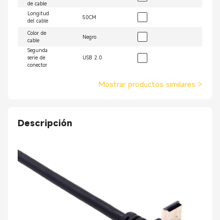
de cable
Longitud
50CM
del cable
Color de
Negro
cable
Segunda
serie de
USB 2.0
conector
Mostrar productos similares
>
Descripción