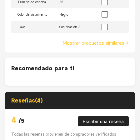
Tamaño de concha
28
Color de aislamiento
Negro
Llave
Codificación A
Mostrar productos similares
>
Recomendado para ti
Reseñas(4)
4
/
5
Escribir una reseña
Todas las reseñas provienen de compradores verificados