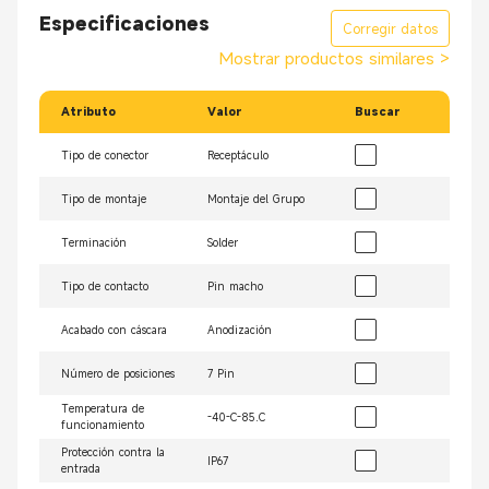
Especificaciones
Corregir datos
Mostrar productos similares
>
Atributo
Valor
Buscar
Tipo de conector
Receptáculo
Tipo de montaje
Montaje del Grupo
Terminación
Solder
Tipo de contacto
Pin macho
Acabado con cáscara
Anodización
Número de posiciones
7 Pin
Temperatura de
-40-C-85.C
funcionamiento
Protección contra la
IP67
entrada