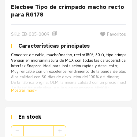
Elecbee Tipo de crimpado macho recto
para RG178
SKU: EB-005-0009
Favoritos
Características principales
Conector de cable, macho/macho, recto/180°, 50 Ω, tipo crimpado, R
Versión en microminiatura de MCX con todas las características del c
Interfaz Snap-on ideal para instalación rápida y descuento;
Muy rentable con un excelente rendimiento de la banda de placa y baj
Alta calidad con 30 días de devolución del 100% del dinero;
De la fábrica original OEM, la misma calidad con un precio mucho mej
Aplicación principal de los conectores MMCX:
Mostrar más
Consumidor de electronicos:
Teléfonos inteligentes GPS y anten
Aeroespacial y Defensa:
GPS
Tecnología:
Dispositivos tecnológicos
Telecomunicaciones:
Dispositivos de rastreo, posicionamiento y n
Transmisión de datos:
LAN inalámbrica, PAN inalámbrica (bluetoo
En stock
Industrial:
Conexiones informáticas-LAN/WAN