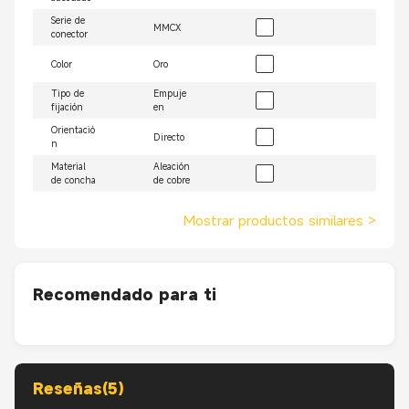
Serie de
MMCX
conector
Color
Oro
Tipo de
Empuje
fijación
en
Orientació
Directo
n
Material
Aleación
de concha
de cobre
Mostrar productos similares
>
Recomendado para ti
Reseñas(5)