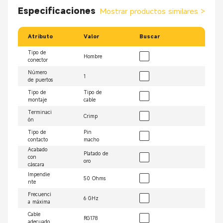
Especificaciones
Mostrar productos similares
>
Atributo
Valor
Buscar
Tipo de
Hombre
conector
Número
1
de puertos
Tipo de
Tipo de
montaje
cable
Terminaci
Crimp
ón
Tipo de
Pin
contacto
macho
Acabado
Platado de
con
oro
cáscara
Impendie
50 Ohms
nte
Frecuenci
6 GHz
a máxima
Cable
RG178
adecuado