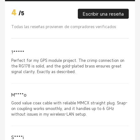
4
/
5
Escribir una reseña
Todas las reseñas provienen de compradores verificados
?*****
Perfect for my GPS module project. The crimp connection on
the RG178 is solid, and the gold-plated brass ensures great
signal clarity. Exactly as described.
M****o
Good value coax cable with reliable MMCX straight plug. Snap-
on coupling works smoothly, and it handles up to 6 GHz
without issues in my wireless-LAN setup.
S****i