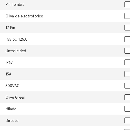
Pin hembra
Oliva de electrofórico
17 Pin
-55 oC 125.C
Un-shielded
IP67
15A
500VAC
Olive Green
Hilado
Directo