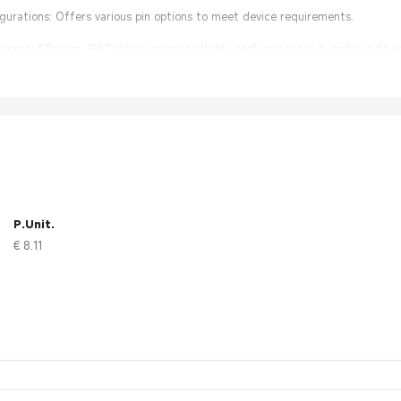
figurations: Offers various pin options to meet device requirements.
rproof Design: IP67 rating ensures reliable performance in humid condition
lation: User-friendly design simplifies connection and maintenance.
P.Unit.
€ 8.11