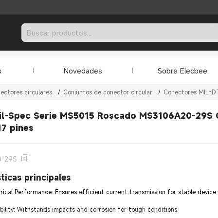
s
Novedades
Sobre Elecbee
ectores circulares
/
Conjuntos de conector circular
/
Conectores MIL-D
l-Spec Serie MS5015 Roscado MS3106A20-29S Co
7 pines
0-29S
ticas principales
trical Performance: Ensures efficient current transmission for stable device
lity: Withstands impacts and corrosion for tough conditions.