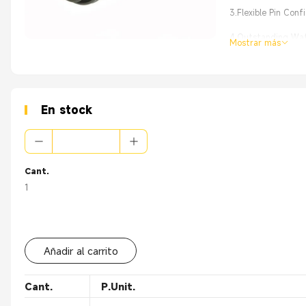
3.Flexible Pin Con
4.Outstanding Wate
Mostrar más
5.Effortless Instal
En stock
Cant.
1
Añadir al carrito
Cant.
P.Unit.