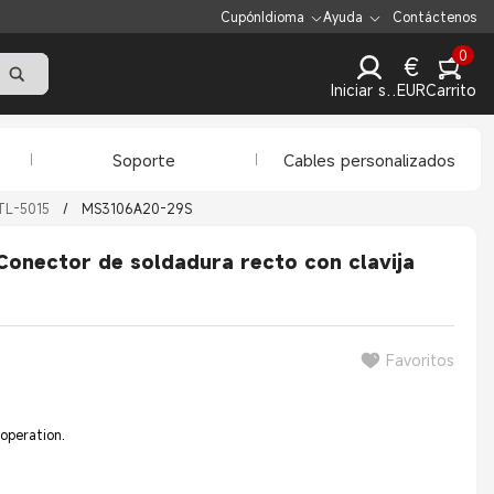
Cupón
Idioma
Ayuda
Contáctenos
0
€
Iniciar sesión
EUR
Carrito
Soporte
Cables personalizados
TL-5015
/
MS3106A20-29S
nector de soldadura recto con clavija
Favoritos
 operation.