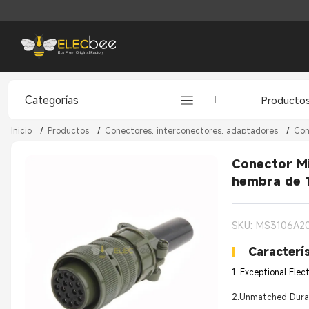
Categorías
Producto
Inicio
/
Productos
/
Conectores, interconectores, adaptadores
/
Con
Conector Mi
hembra de 1
SKU: MS3106A2
Caracterís
1. Exceptional Elec
2.Unmatched Durabi