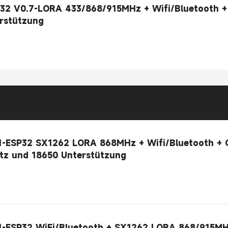
32 V0.7-LORA 433/868/915MHz + Wifi/Bluetooth +
0 Unterstützung
1-ESP32 SX1262 LORA 868MHz + Wifi/Bluetooth + 
tz und 18650 Unterstützung
1-ESP32 WiFi/Bluetooth + SX1262 LORA 868/915M