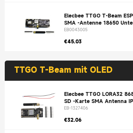
Elecbee TTGO T-Beam ESP
SMA -Antenne 1865
EB0043005
€45.03
TTGO T-Beam mit OLED
Elecbee TTGO LORA32 868M
SD -Karte SMA Antenna I
EB-1327406
€32.06