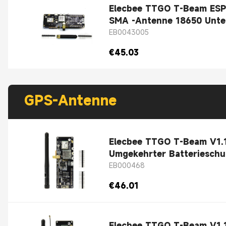
Elecbee TTGO T-Beam ESP
SMA -Antenne 1865
EB0043005
€45.03
GPS-Antenne
Elecbee TTGO T-Beam V1.
Umgekehrter Batterieschu
EB000468
€46.01
Elecbee TTGO T-Beam V1.