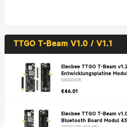
TTGO T-Beam V1.0 / V1.1
Elecbee TTGO T-Beam v1.
Entwicklungsplatine Modu
EB000428
€46.01
Elecbee TTGO T-Beam v1.
Bluetooth Board Modul 4
EB000428-433-MH