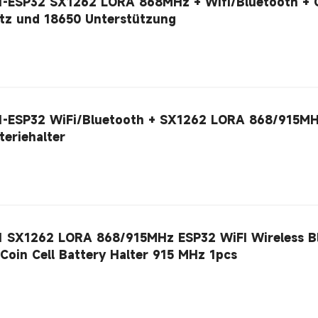
1-ESP32 SX1262 LORA 868MHz + Wifi/Bluetooth + 
tz und 18650 Unterstützung
1-ESP32 WiFi/Bluetooth + SX1262 LORA 868/915M
8650 Batteriehalter
1 SX1262 LORA 868/915MHz ESP32 WiFI Wireless B
oin Cell Battery Halter 915 MHz 1pcs