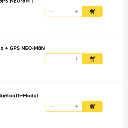
GPS NEO-6M |
Hz + GPS NEO-M8N
luetooth-Modul