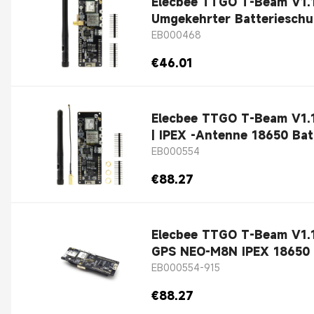
Elecbee TTGO T-Beam V1.
Umgekehrter Batterieschu
EB000468
€46.01
Elecbee TTGO T-Beam V1.
| IPEX -Antenne 1
EB000554
€88.27
Elecbee TTGO T-Beam V1.
GPS NEO-M8N IPEX 18650 C
EB000554-915
€88.27