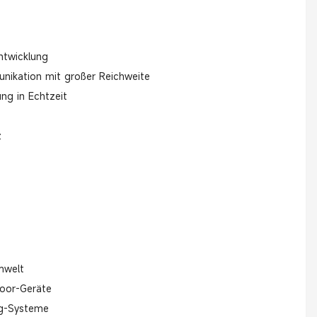
Entwicklung
nikation mit großer Reichweite
ng in Echtzeit
z
mwelt
oor-Geräte
ng-Systeme