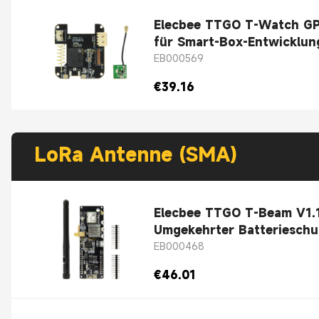
Elecbee TTGO T-Watch GP
für Smart-Box-Entwicklu
EB000569
€39.16
LoRa Antenne (SMA)
Elecbee TTGO T-Beam V1.
Umgekehrter Batterieschu
EB000468
€46.01