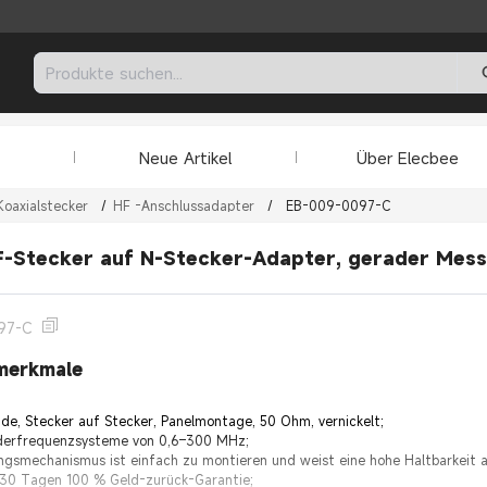
Neue Artikel
Über Elecbee
Koaxialstecker
/
HF -Anschlussadapter
/
EB-009-0097-C
-Stecker auf N-Stecker-Adapter, gerader Mess
97-C
merkmale
e, Stecker auf Stecker, Panelmontage, 50 Ohm, vernickelt;
ederfrequenzsysteme von 0,6–300 MHz;
gsmechanismus ist einfach zu montieren und weist eine hohe Haltbarkeit a
 30 Tagen 100 % Geld-zurück-Garantie;