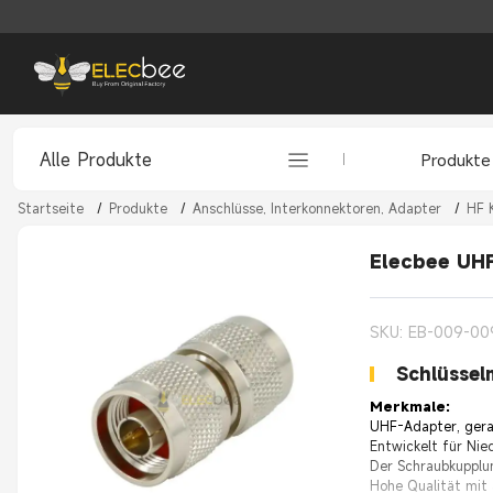
Alle Produkte
Produkte
Startseite
/
Produkte
/
Anschlüsse, Interkonnektoren, Adapter
/
HF 
Elecbee UHF
SKU: EB-009-00
Schlüssel
Merkmale:
UHF-Adapter, gerad
Entwickelt für Ni
Der Schraubkupplun
Hohe Qualität mit