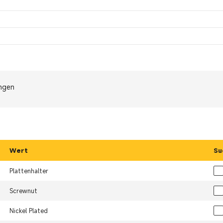
ngen
Wert
Su
Plattenhalter
Screwnut
Nickel Plated