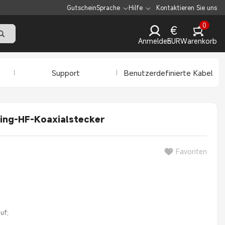
Gutschein
Sprache
Hilfe
Kontaktieren Sie uns
0
€
Anmelden
EUR
Warenkorb
Support
Benutzerdefinierte Kabel
ing-HF-Koaxialstecker
Favoriten
uf;