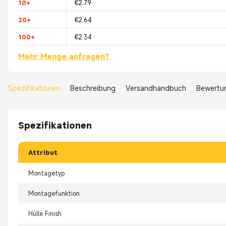
10+
€2.79
20+
€2.64
100+
€2.34
Mehr Menge anfragen?
Spezifikationen
Beschreibung
Versandhandbuch
Bewertu
Spezifikationen
Attribut
Montagetyp
Montagefunktion
Hülle Finish