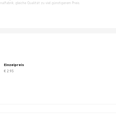
alfabrik, gleiche Qualität zu viel günstigerem Preis.
Einzelpreis
€ 2.93