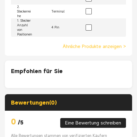
2.
Steckerrei
Terminal
he
1. Stecker
Anzahl
4 Pin
von
Positionen
Ähnliche Produkte anzeigen
>
Empfohlen für Sie
Bewertungen(0)
0
/
5
Eine Bewertung schreiben
Alle Bewertungen stammen von verifizierten Käufern