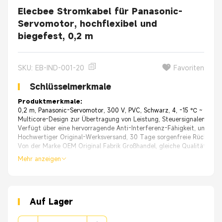
Elecbee Stromkabel für Panasonic-
Servomotor, hochflexibel und
biegefest, 0,2 m
SKU: EB-IND-001-20
Favoriten
Schlüsselmerkmale
Produktmerkmale:
0,2 m, Panasonic-Servomotor, 300 V, PVC, Schwarz, 4, -15 ℃ ~ 80 ℃
Multicore-Design zur Übertragung von Leistung, Steuersignalen, Enc
Verfügt über eine hervorragende Anti-Interferenz-Fähigkeit, um eine 
Hochwertiger Original-Werksversand, 30 Tage sorgenfreie Rückgab
Von der Marke OEM Original Fabrik Großhandel, gleiche Qualität, güns
Mehr anzeigen
Auf Lager