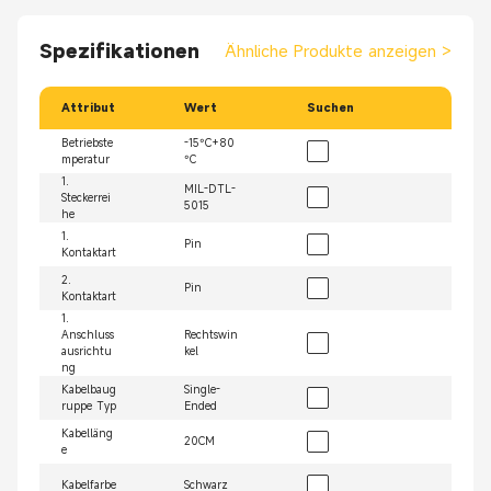
Spezifikationen
Ähnliche Produkte anzeigen
>
Attribut
Wert
Suchen
Betriebste
-15°C+80
mperatur
°C
1.
MIL-DTL-
Steckerrei
5015
he
1.
Pin
Kontaktart
2.
Pin
Kontaktart
1.
Anschluss
Rechtswin
ausrichtu
kel
ng
Kabelbaug
Single-
ruppe Typ
Ended
Kabelläng
20CM
e
Kabelfarbe
Schwarz