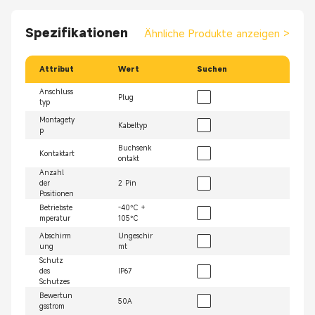
Spezifikationen
Ähnliche Produkte anzeigen
>
Attribut
Wert
Suchen
Anschluss
Plug
typ
Montagety
Kabeltyp
p
Buchsenk
Kontaktart
ontakt
Anzahl
der
2 Pin
Positionen
Betriebste
-40°C +
mperatur
105°C
Abschirm
Ungeschir
ung
mt
Schutz
des
IP67
Schutzes
Bewertun
50A
gsstrom