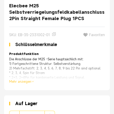
Elecbee M25
Selbstverriegelungsfeldkabellanschluss
2Pin Straight Female Plug 1PCS
SKU: EB-35-2331002-01
Favoriten
Schlüsselmerkmale
Produktfunktion
Die Anschlüsse der M25 -Serie hauptsächlich mit:
1) Fortgeschrittene Struktur: Selbstverstärkung.
2) Mehrfachstift: 2, 3, 4, 5, 6, 7, 8, 9 bis 22 Pin sind optional.
* 2, 3, 4, 5pin für Strom
* 2+3, 2+4Pin für kombinierte Leistung und Signal.
Mehr anzeigen
3) Baugruppe: Draht zum Drahttyp (ohne Kabel), Draht zum Draht du
4) Farben: Schwarz, Blau und Gelb.
5) Kabellänge: Eine unterschiedliche Kabellänge kann angepasst werd
6) Anwendungsbereich: LED -Display, Audiogeräte, Straßenbeleuchtun
Auf Lager