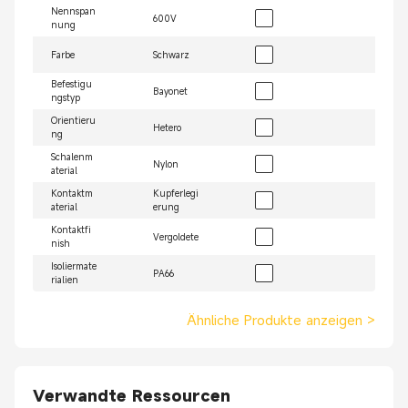
Nennspan
600V
nung
Farbe
Schwarz
Befestigu
Bayonet
ngstyp
Orientieru
Hetero
ng
Schalenm
Nylon
aterial
Kontaktm
Kupferlegi
aterial
erung
Kontaktfi
Vergoldete
nish
Isoliermate
PA66
rialien
Ähnliche Produkte anzeigen
>
Verwandte Ressourcen