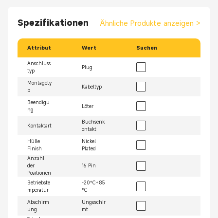
Spezifikationen
Ähnliche Produkte anzeigen
>
Attribut
Wert
Suchen
Anschluss
Plug
typ
Montagety
Kabeltyp
p
Beendigu
Löter
ng
Buchsenk
Kontaktart
ontakt
Hülle
Nickel
Finish
Plated
Anzahl
der
16 Pin
Positionen
Betriebste
-20°C+85
mperatur
°C
Abschirm
Ungeschir
ung
mt