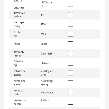
Schutz
IP67(mate
des
d)
Schutzes
Bewertun
8A
gsstrom
Nennspan
125V
nung
Steckerrei
M23
he
Farbe
Silber
Befestigu
Gewiniert
ngstyp
Orientieru
Hetero
ng
Schalenm
Zinklegier
aterial
ung
Kontaktm
Kupferlegi
aterial
erung
Kontaktfi
Vergoldete
nish
Isoliermate
PA66 +
rialien
GF