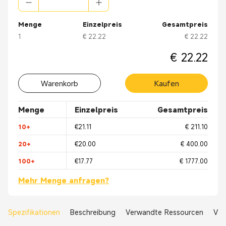
● Schiffbau
● Medizin
Menge
Einzelpreis
Gesamtpreis
1
€ 22.22
€ 22.22
€ 22.22
Warenkorb
Kaufen
Menge
Einzelpreis
Gesamtpreis
10+
€21.11
€ 211.10
20+
€20.00
€ 400.00
100+
€17.77
€ 1777.00
Mehr Menge anfragen?
Spezifikationen
Beschreibung
Verwandte Ressourcen
Ver