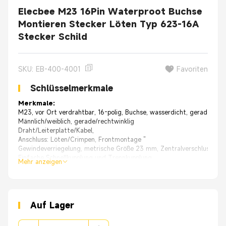
Elecbee M23 16Pin Waterproot Buchse
Montieren Stecker Löten Typ 623-16A
Stecker Schild
SKU: EB-400-4001
Favoriten
Schlüsselmerkmale
Merkmale:
M23, vor Ort verdrahtbar, 16-polig, Buchse, wasserdicht, gerade, Lö
Männlich/weiblich, gerade/rechtwinklig
Draht/Leiterplatte/Kabel,
Anschluss: Löten/Crimpen, Frontmontage "
Gewindeverriegelung, metrische Größe 23 mm, Zentralverschluss
Einfache Schnellkupplung und Trennkupplung
Mehr anzeigen
Hohe Qualität mit 30 Tagen 100 % Geld-zurück-Garantie.
Von der OEM-Originalfabrik, gleiche Qualität mit viel besserem Preis.
Gerät
:
Anwendungen
● xa0Automatisierung
Auf Lager
● Transport
● Stromerzeugung