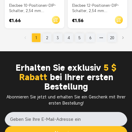
Elecbee 10-Positionen-DIP-
Elecbee 12-Positionen-DIP-
Schalter, 2,54 mm
Schalter, 2,54 mm
Rastermaß, Durchgangsloch,
Rastermaß, Durchgangsloch,
€1.66
€1.56
gerader Schieber, Rot
gerader Schieber, Blau
1
2
3
4
5
6
20
Erhalten Sie exklusiv
5 $
Rabatt
bei Ihrer ersten
Bestellung
Abonnieren Sie jetzt und erhalten Sie ein Geschenk mit Ihrer
ersten Bestellung!