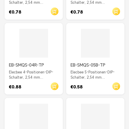
Schalter, 2,54 mm
Schalter, 2,54 mm
Rastermaß, Durchgangsloch,
Rastermaß, Durchgangsloch,
€0.78
€0.78
gerader Schieber, Rot
gerader Schieber, Blau
EB-SMQS-04R-TP
EB-SMQS-05B-TP
Elecbee 4-Positionen-DIP-
Elecbee 5-Positionen-DIP-
Schalter, 2,54 mm
Schalter, 2,54 mm
Rastermaß, Durchgangsloch,
Rastermaß, Durchgangsloch,
€0.88
€0.58
gerader Schieber, Rot
gerader Schieber, Blau