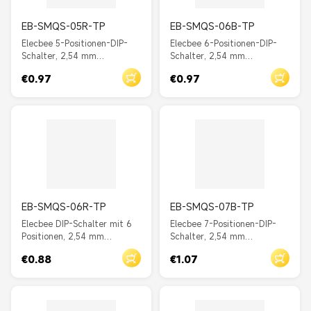
EB-SMQS-05R-TP
EB-SMQS-06B-TP
Elecbee 5-Positionen-DIP-
Elecbee 6-Positionen-DIP-
Schalter, 2,54 mm
Schalter, 2,54 mm
Rastermaß, Durchgangsloch,
Rastermaß, Durchgangsloch,
€0.97
€0.97
gerader Schieber, Rot
gerader Schieber, Blau
EB-SMQS-06R-TP
EB-SMQS-07B-TP
Elecbee DIP-Schalter mit 6
Elecbee 7-Positionen-DIP-
Positionen, 2,54 mm
Schalter, 2,54 mm
Rastermaß, Durchgangsloch,
Rastermaß, Durchgangsloch,
€0.88
€1.07
gerader Schieber, Rot
gerader Schieber, Blau