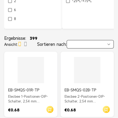
2
-25°C~+75°C
6
8
10
12
Ergebnisse:
399
Sortieren nach:
Ansicht:
5
7
9
EB-SMQS-01R-TP
EB-SMQS-02B-TP
Elecbee 1-Positionen-DIP-
Elecbee 2-Positionen-DIP-
Schalter, 2,54 mm
Schalter, 2,54 mm
Rastermaß, Durchgangsloch,
Rastermaß, Durchgangsloch,
€0.68
€0.68
gerader Schieber, Rot
gerader Schieber, blau