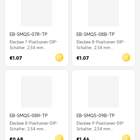
EB-SMQS-07R-TP
EB-SMQS-08B-TP
Elecbee 7-Positionen-DIP-
Elecbee 8-Positionen-DIP-
Schalter, 2,54 mm
Schalter, 2,54 mm
Rastermaß, Durchgangsloch,
Rastermaß, Durchgangsloch,
€1.07
€1.07
gerader Schieber, Rot
gerader Schieber, Blau
EB-SMQS-08R-TP
EB-SMQS-09B-TP
Elecbee 8-Positionen-DIP-
Elecbee 9-Positionen-DIP-
Schalter, 2,54 mm
Schalter, 2,54 mm
Rastermaß, Durchgangsloch,
Rastermaß, Durchgangsloch,
€0.68
€1.46