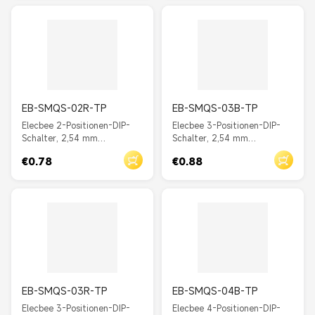
EB-SMQS-02R-TP
EB-SMQS-03B-TP
Elecbee 2-Positionen-DIP-
Elecbee 3-Positionen-DIP-
Schalter, 2,54 mm
Schalter, 2,54 mm
Rastermaß, Durchgangsloch,
Rastermaß, Durchgangsloch,
€0.78
€0.88
gerader Schieber, Rot
gerader Schieber, Blau
EB-SMQS-03R-TP
EB-SMQS-04B-TP
Elecbee 3-Positionen-DIP-
Elecbee 4-Positionen-DIP-