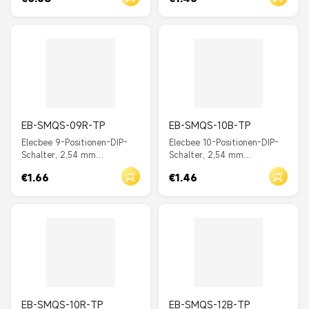
gerader Schieber, Rot
gerader Schieber, Blau
EB-SMQS-09R-TP
EB-SMQS-10B-TP
Elecbee 9-Positionen-DIP-
Elecbee 10-Positionen-DIP-
Schalter, 2,54 mm
Schalter, 2,54 mm
Rastermaß, Durchgangsloch,
Rastermaß, Durchgangsloch,
€1.66
€1.46
gerader Schieber, Rot
gerader Schieber, Blau
EB-SMQS-10R-TP
EB-SMQS-12B-TP