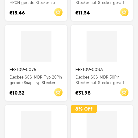
HPCN gerade Stecker zu
Stecker auf Stecker gerader
Stecker Schraubverschluss
Schnappstecker mit Kabel
€15.46
€11.34
für Kabel 1M
3M
EB-109-0075
EB-109-0083
Elecbee SCSI MDR Typ 20Pin
Elecbee SCSI MDR 50Pin
gerade Snap Typ Stecker
Stecker auf Stecker gerader
auf Stecker mit Kabel 0,5 m
Stecker Snap-Typ mit Kabel
€10.32
€31.98
8% Off