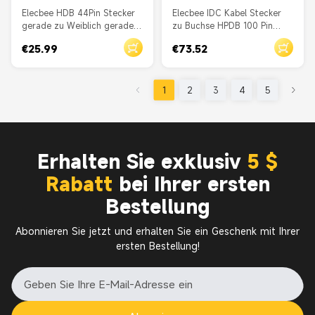
Elecbee HDB 44Pin Stecker
Elecbee IDC Kabel Stecker
gerade zu Weiblich gerade
zu Buchse HPDB 100 Pin
Zinklegierung Kabel 1M
gerade Stecker an IDC 50
€25.99
€73.52
Pin Buchse 1 bis 2
Flachbandkabel 50 CM
1
2
3
4
5
Erhalten Sie exklusiv
5 $
Rabatt
bei Ihrer ersten
Bestellung
Abonnieren Sie jetzt und erhalten Sie ein Geschenk mit Ihrer
ersten Bestellung!