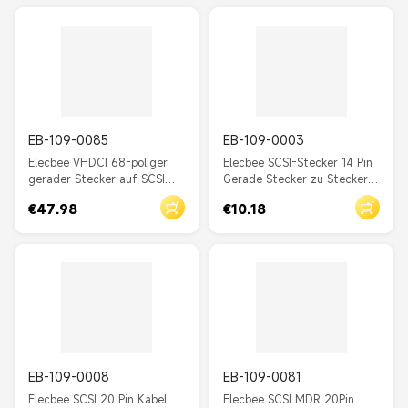
EB-109-0085
EB-109-0003
Elecbee VHDCI 68-poliger
Elecbee SCSI-Stecker 14 Pin
gerader Stecker auf SCSI
Gerade Stecker zu Stecker
DB68-poliger Stecker,
Latch-Sperre Doppel-Ended-
€47.98
€10.18
Schraubverschlüsse, mit
Kabel 1M
Kabel, 1 m
EB-109-0008
EB-109-0081
Elecbee SCSI 20 Pin Kabel
Elecbee SCSI MDR 20Pin