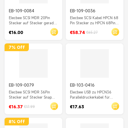
EB-109-0084
EB-109-0036
Elecbee SCSI MDR 20Pin
Elecbee SCSI Kabel HPCN 68
Stecker auf Stecker gerader
Pin Stecker zu HPCN 68Pin
Schnappstecker mit
Stecker Zinklegierung
€16.00
€58.74
€65.27
Servokabel 2M
Rechtwinkel Feld
Montagekabel 2M
7% Off
EB-109-0079
EB-103-0416
Elecbee SCSI MDR 36Pin
Elecbee USB zu HPCN36
Stecker auf Stecker Snap
Paralleldruckerkabel für
Type Straight Connector mit
STAR NX-400 NX-500, 2M
€16.37
€17.63
€17.99
Servomotor-Encoder-Kabel
IEEE 1284 Datenzeile,
1M
Stecker und Play Converter
für Laptops und PCs
8% Off