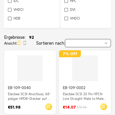
IDC
HPC
VHDCI
DVI
HDB
VHDCI
SCSI
HPCN
MDR
HDMI
Ergebnisse:
92
Sortieren nach:
Ansicht:
DB
RJ45
WY28
SCSI-3
7% Off
A860-2005-T301
CM10-R10P
V90
D-Sub
MIL-DTL-5015
USB
EB-109-0040
EB-109-0002
USB 2.0
Elecbee SCSI-Anschluss, 68-
Elecbee SCSI 20 Pin HPCN
poliger HPDB-Stecker auf
Line Straight Male to Male
HPDB 68-poliger Stecker,
Latch Lock für Kabel 1M
€51.98
€14.07
€15.46
vor Ort konfektionierbares
Kabel, 2 m