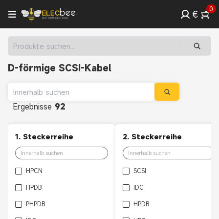
0
€
D-förmige SCSI-Kabel
Ergebnisse
92
1. Steckerreihe
2. Steckerreihe
HPCN
SCSI
HPDB
IDC
PHPDB
HPDB