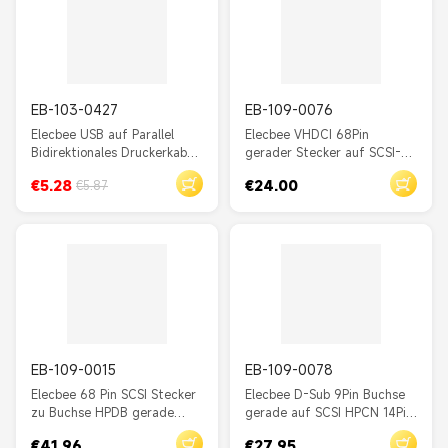
EB-103-0427
EB-109-0076
Elecbee USB auf Parallel
Elecbee VHDCI 68Pin
Bidirektionales Druckerkabel
gerader Stecker auf SCSI-3
(1m/3.3ft) - IEEE 1284 DB25
Hpdp68Pin Stecker gerader
€5.28
€24.00
€5.87
Stecker mit Kabel 1,5 m
EB-109-0015
EB-109-0078
Elecbee 68 Pin SCSI Stecker
Elecbee D-Sub 9Pin Buchse
zu Buchse HPDB gerade
gerade auf SCSI HPCN 14Pin
Schraubschlösser Kabel 1 M
Stecker Snap Typ Stecker
€41.96
€27.95