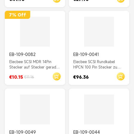
mit seriellem RS232
Programmierkabel 3M
7% Off
EB-109-0082
EB-109-0041
Elecbee SCSI MDR 14Pin
Elecbee SCSI Rundkabel
Stecker auf Stecker gerader
HPCN 100 Pin Stecker zu
Stecker mit Kabel 0,5M
HPCN 100 Pin Stecker
€10.15
€96.36
€11.16
Zinklegierung Feld
Montagekabel 2M
EB-109-0049
EB-109-0044