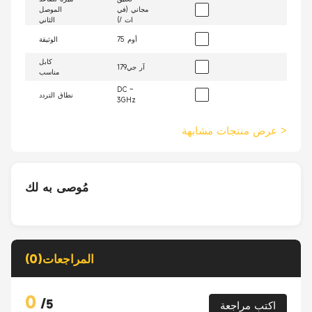
مجاني (في
الموصل
ات /)
الثاني
75 أوم
الوثيقة
كابل
آر جي179
مناسب
DC ~
نطاق التردد
3GHz
>
عرض منتجات مشابهة
مُوصى به لك
المراجعات(0)
0
/
5
اكتب مراجعة