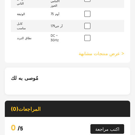
الأمامي
الثاني
الجوز
75 أوم
الوثيقة
كابل
آر جي179
مناسب
DC ~
نطاق التردد
3GHz
>
عرض منتجات مشابهة
مُوصى به لك
المراجعات(0)
0
/
5
اكتب مراجعة