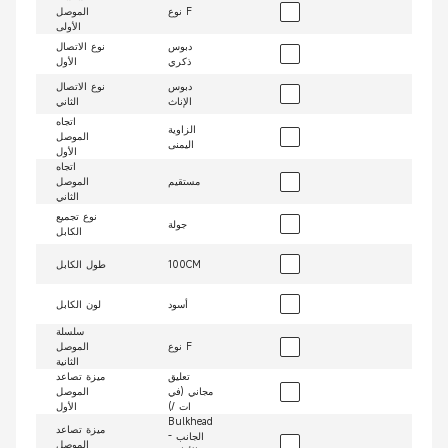
نوع F
الموصل
الأولى
دبوس
نوع الاتصال
ذكري
الأول
دبوس
نوع الاتصال
الإناث
الثاني
اتجاه
الزاوية
الموصل
اليمنى
الأول
اتجاه
مستقيم
الموصل
الثاني
نوع تجميع
جولة
الكابل
100CM
طول الكابل
أسود
لون الكابل
سلسلة
نوع F
الموصل
الثانية
تعليق
ميزة تصاعد
مجاني (في
الموصل
ات /)
الأول
Bulkhead
ميزة تصاعد
- الجانب
الموصل