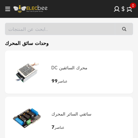
0
$
وحدات سائق المحرك
DC محرك السائقين
99
عناصر
سائقي السائر المحرك
7
عناصر