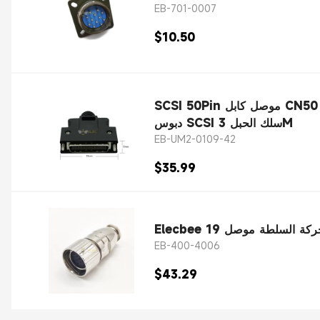
EB-701-0007
$10.50
SCSI 50Pin موصل كابل CN50 Eecbee محرك سيرفو HPCN50 كابل الاتصالات المعدات الميكانيكية خط التحكم 50
دبوس SCSI سلك الحبل 3M
EB-UM2-0109-42
$35.99
EB-400-4006
$43.29