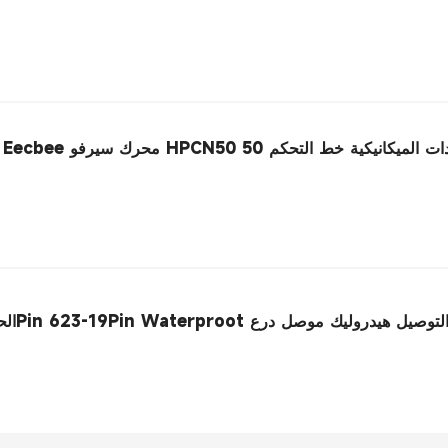
ل 19Pin 623-19Pin Waterproot انثي جندي التوصيل هيدروليك موصل درع