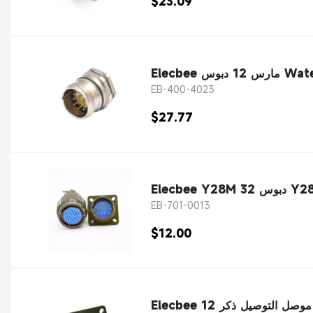
$23.09
EB-400-4023
$27.77
EB-701-0013
$12.00