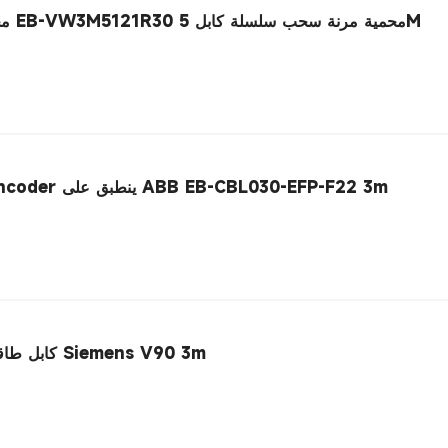
Eecbee محرك سيرفو كابل الطاقة EB-VW3M5121R30 محمية مرنة سحب سلسلة كابل 5M
كابل Eecbee Servo Motor Encoder ينطبق على ABB EB-CBL030-EFP-F22 3m
Elecbee كابل طاقة محرك سيرفو لشركة Siemens V90 3m