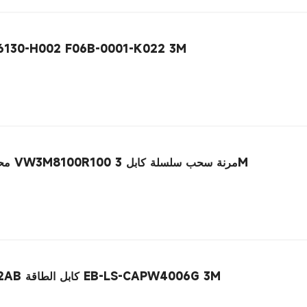
كابل محرك سيرفو إلكبي H002 F06B-0001-K022 3M
Elecbee محرك سيرفو كابل الطاقة VW3M8100R100 مرنة سحب سلسلة كابل 3M
Eecbee دلتا محرك سيرفو A2B2AB كابل الطاقة EB-LS-CAPW4006G 3M