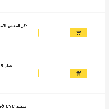
Elecbee مارس 12 دبوس ot
Elecbee Y28M 32 دبوس Y28M-32ZJ قطر 28 مللي متر موصل قابس الهواء ذكر-أنثى لمحرك سيرفو
Elecbee 12 دبوس الهواء موصل التوصيل ذكر Y28M-12ZJ القطر 28mm لأجهزه السيارات بواسطة CNC نمطيه