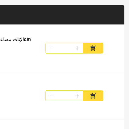
Elecbee DB15 دبوس ذكر التوصيل إلى اليمين زاوية الحركة 12pin الإناث مضاعفات اشاره موصل مع كابل 20cm