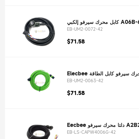
A06B-6130-
EB-UM2-0072-42
$71.58
EB-UM2-0063-42
$71.58
EB-LS-CAPW4006G-42