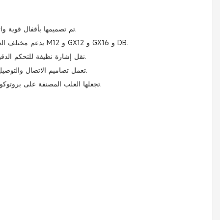
تم تصميمها بأقفال قوية واتصالات قوية للحفاظ على اتصالات مستقرة في أنظمة المؤازة الديناميكية.
يدعم مختلف العلامات التجارية المؤازك وواجهات محرك السيارات ، بما في ذلك اتصالات M12 و GX12 و GX16 و DB.
تضمن حماية EMI / RMI / RMI نقل إشارة نظيفة للتحكم الدقيق في الحركة وردود الفعل على التشفير.
تعمل تصاميم الاتصال والتوصيل والتشغيل السريع على تقليل وقت الأسلاك وتحسين قابلية صيانة النظام.
تجعلها العلب المصنفة على بروتوكول الإنترنت والمواد المقاومة للتآكل مثالية لأتمتة المصانع والآلات الخارجية.