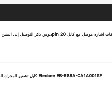
كابل تشفير المحرك المؤازر المطبق على مجموعة محرك Elecbee EB-R88A-CA1A001SF