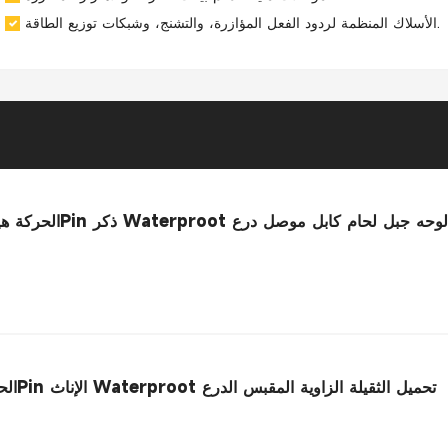
الأسلاك المنظمة لردود الفعل المؤازرة، والتشنج، وشبكات توزيع الطاقة.
Elecbee الحركة هيدروليك موتور موصل 6Pin ذكر Waterproot لوحه جبل لحام كابل موصل درع
Elecbee الحركة هيدروليك موصل 8Pin الإناث Waterproot تحميل الثقيلة الزاوية المقبس الدرع