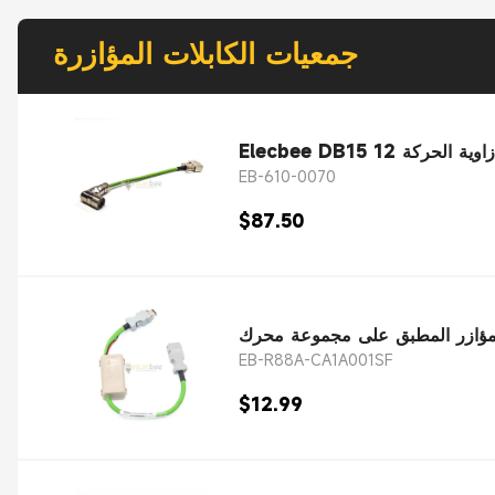
جمعيات الكابلات المؤازرة
EB-610-0070
$87.50
EB-R88A-CA1A001SF
$12.99