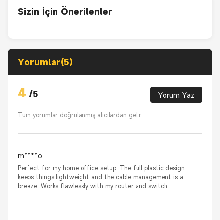
Sizin İçin Önerilenler
Yorumlar(5)
4
/
5
Yorum Yaz
Tüm yorumlar doğrulanmış alıcılardan gelir
m****o
Perfect for my home office setup. The full plastic design
keeps things lightweight and the cable management is a
breeze. Works flawlessly with my router and switch.