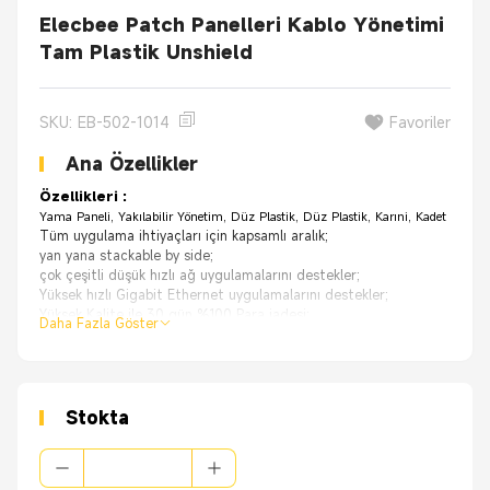
Elecbee Patch Panelleri Kablo Yönetimi
Tam Plastik Unshield
SKU: EB-502-1014
Favoriler
Ana Özellikler
Özellikleri :
Yama Paneli, Yakılabilir Yönetim, Düz Plastik, Düz Plastik, Karıni, Kadet
Tüm uygulama ihtiyaçları için kapsamlı aralık;
yan yana stackable by side;
çok çeşitli düşük hızlı ağ uygulamalarını destekler;
Yüksek hızlı Gigabit Ethernet uygulamalarını destekler;
Yüksek Kalite ile 30 gün %100 Para iadesi;
Daha Fazla Göster
OEM Orijinal Fabrika'dan, çok daha iyi bir fiyatla aynı kalite.
Uygulamalar:
Yönlendiriciler
Ethernet anahtarları
ATM'ler
Stokta
Satış terminalleri noktası
Otomat makineleri
Set üstü kutu