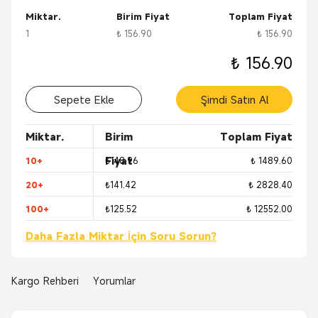
Teknoloji analiz ekipmanları
Dizüstü bilgisayarlar
Miktar.
Birim Fiyat
Toplam Fiyat
Telefon hattı güvenlik sistemleri
1
₺ 156.90
₺ 156.90
₺ 156.90
Sepete Ekle
Şimdi Satın Al
Miktar.
Birim
Toplam Fiyat
Fiyat
10+
₺148.96
₺ 1489.60
20+
₺141.42
₺ 2828.40
100+
₺125.52
₺ 12552.00
Daha Fazla Miktar İçin Soru Sorun?
Kargo Rehberi
Yorumlar