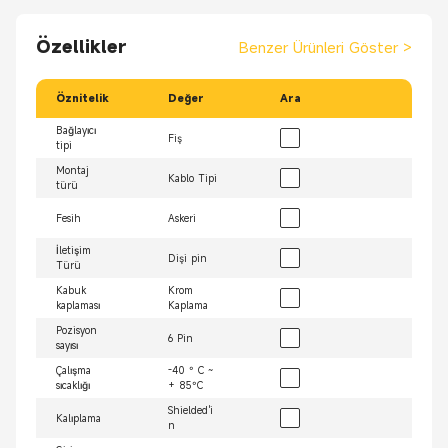
Özellikler
Benzer Ürünleri Göster
>
Öznitelik
Değer
Ara
Bağlayıcı
Fiş
tipi
Montaj
Kablo Tipi
türü
Fesih
Askeri
İletişim
Dişi pin
Türü
Kabuk
Krom
kaplaması
Kaplama
Pozisyon
6 Pin
sayısı
Çalışma
-40 ° C ~
sıcaklığı
+ 85°C
Shielded'i
Kalıplama
n