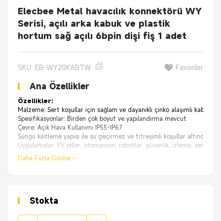
Elecbee Metal havacılık konnektörü WY
Serisi, açılı arka kabuk ve plastik
hortum sağ açılı 6bpin dişi fiş 1 adet
SKU: EB-WY20K6BTW
Favoriler
Ana Özellikler
Özellikler:
Malzeme: Sert koşullar için sağlam ve dayanıklı çinko alaşımlı kabuk
Spesifikasyonlar: Birden çok boyut ve yapılandırma mevcut
Çevre: Açık Hava Kullanımı IP55-IP67
Süngü kilitleme yapısı ile su geçirmez ve titreşimli koşullar altında çalı
Uygulamalar: EV piller, otomasyon, robotlar, güvenlik, izleme, sensörler
Daha Fazla Göster
Stokta