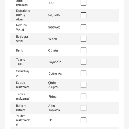
Giriş
IP55
koruması
Değerlend
irilmiş
5A, 30A
Akım
Nominal
500VAC
Voltaj
Bağlayıcı
WY20
serisi
Renk
Gümüş
Taşıma
Bayont'in
Türü
Oryantasy
Doğru Açı
on
Kabuk
Çinko
malzemesi
Alaşımı
Temas
Pirinç
malzemesi
İletişim
Altın
Bitmesi
Kaplama
Yalıtım
malzemele
PPS
ri