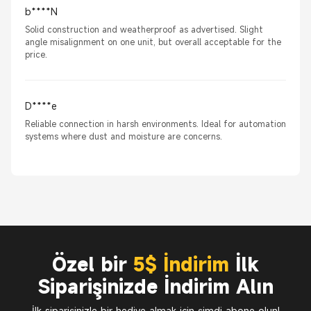
b****N
Solid construction and weatherproof as advertised. Slight
angle misalignment on one unit, but overall acceptable for the
price.
D****e
Reliable connection in harsh environments. Ideal for automation
systems where dust and moisture are concerns.
Özel bir
5$ İndirim
İlk
Siparişinizde İndirim Alın
İlk siparişinizle bir hediye almak için şimdi abone olun!