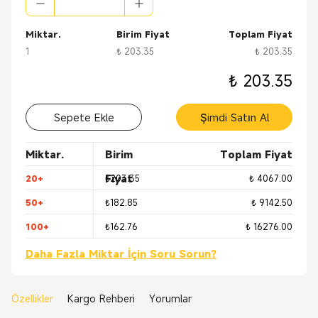
Miktar.
Birim Fiyat
Toplam Fiyat
1
₺ 203.35
₺ 203.35
₺ 203.35
Sepete Ekle
Şimdi Satın Al
Miktar.
Birim
Toplam Fiyat
Fiyat
20+
₺203.35
₺ 4067.00
50+
₺182.85
₺ 9142.50
100+
₺162.76
₺ 16276.00
Daha Fazla Miktar İçin Soru Sorun?
Özellikler
Kargo Rehberi
Yorumlar