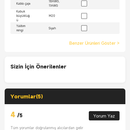
18AWG,
Kablo çapı
11AWG
Kabuk
büyüklüğ
M20
ü
Yalıtım
Siyah
rengi
Benzer Ürünleri Göster
>
Sizin İçin Önerilenler
Yorumlar(5)
4
/
5
Yorum Yaz
Tüm yorumlar doğrulanmış alıcılardan gelir