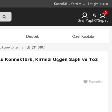
Kupon
Dil
Yardım
İletişim Kurun
0
₺
Giriş Yap
TRY
Sepet
Destek
Özel Kablolar
 konektörleri
/
EB-211-0107
u Konnektörü, Kırmızı Üçgen Saplı ve Toz
Favoriler