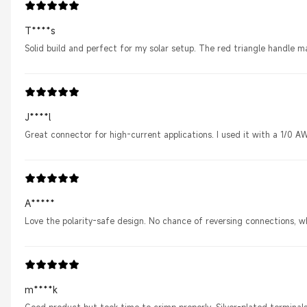
T****s
Solid build and perfect for my solar setup. The red triangle handle m
J****l
Great connector for high-current applications. I used it with a 1/0 
A*****
Love the polarity-safe design. No chance of reversing connections, 
m****k
Good product but took time to crimp properly. Silver-plated terminals 