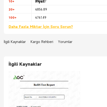
Fiyat
10+
₺904.17
20+
₺856.89
100+
₺761.49
Daha Fazla Miktar İçin Soru Sorun?
İlgili Kaynaklar
Kargo Rehberi
Yorumlar
İlgili Kaynaklar