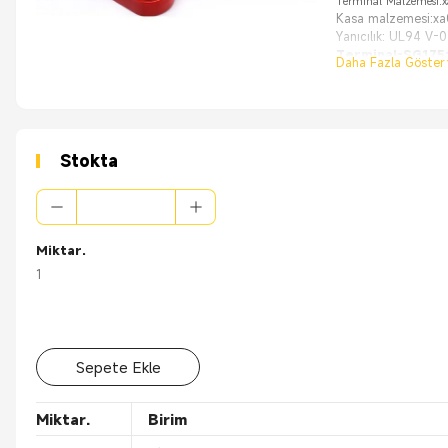
Terminal Malzemesi:x
Kasa malzemesi:x
Yanıcılık: UL94 V-0
Terminal-SG175
Daha Fazla Göster
Terminal Malzemesi
Uygun kablo boyu
Sonlandırma tipi: termi
Özellik:
kayıt
[
] Sürücü Kurta
Stokta
[
Dayanıklı
] Yangı
[
Güvenli
] Her iki 
Miktar.
1
Sepete Ekle
Miktar.
Birim