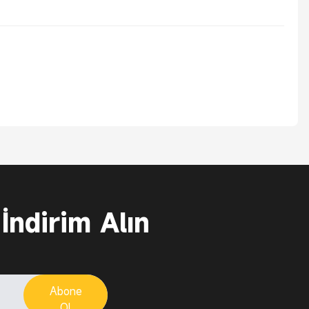
 İndirim Alın
Abone
Ol