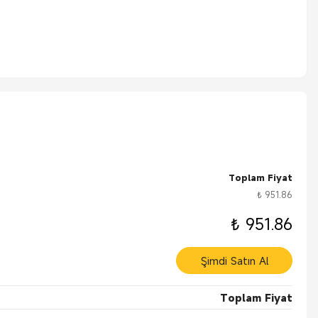
ce veya uzaktan akü şarj cihazları, güç invertörleri, güneş enerjisi kurulumları, römorkl
lama/bağlantı kesme işlemine izin verir. Takılan lastik kapaklar toza, neme 
 Uçlar yalnızca tek yönlü bağlanacak şekilde yapılmıştır, bu da yanlış kutupları
Toplam Fiyat
₺ 951.86
₺ 951.86
Şimdi Satın Al
Toplam Fiyat