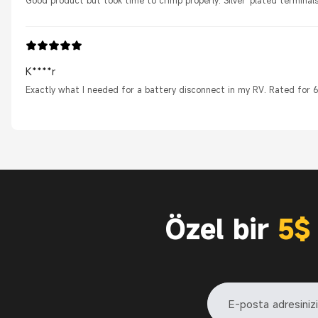
K****r
Exactly what I needed for a battery disconnect in my RV. Rated for 
Özel bir
5$ 