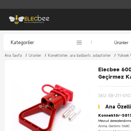
Kategoriler
Ürünler
Ana Sayfa
/
Ürünler
/
Konektörler, ara bağlantı, adaptörler
/
Yüksek 
Elecbee 600
Geçirmez K
SKU: EB-211-010
Ana Özelli
Konnektör-SG17
Mevcut derecelendirm
Anma Gerilimi (Volt)