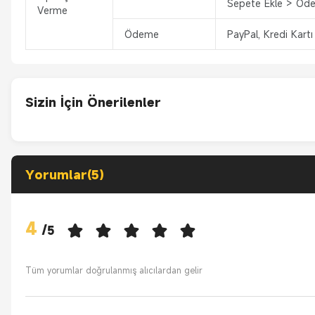
Sepete Ekle > Öde
Verme
Ödeme
PayPal, Kredi Kartı
Sizin İçin Önerilenler
Yorumlar(5)
4
/
5
Tüm yorumlar doğrulanmış alıcılardan gelir