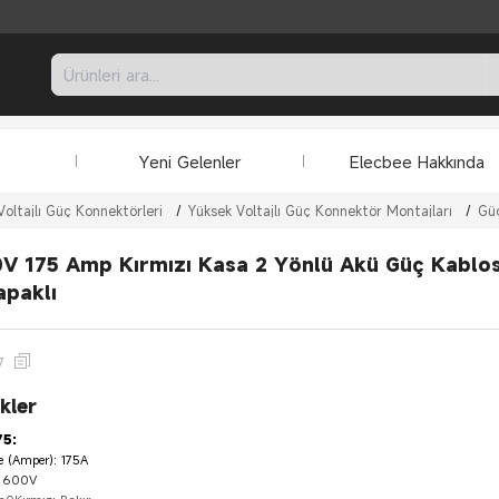
Yeni Gelenler
Elecbee Hakkında
Voltajlı Güç Konnektörleri
/
Yüksek Voltajlı Güç Konnektör Montajları
/
Güç
V 175 Amp Kırmızı Kasa 2 Yönlü Akü Güç Kablos
apaklı
7
kler
5:
e (Amper): 175A
: 600V