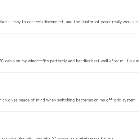
akes it easy to connect/disconnect, and the dustproof cover really works in
AWG cable on my winch—fits perfectly and handles heat well after multiple u
which gives peace of mind when switching batteries on my off-grid system.
are nice, though I wish the PC case was slightly more flexible.