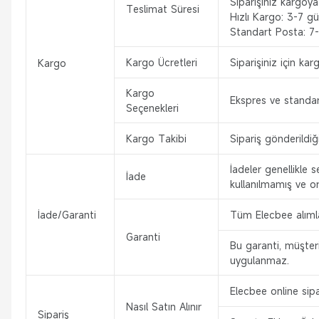
Siparişiniz kargoya
Teslimat Süresi
Hızlı Kargo: 3-7 gü
Standart Posta: 7
Kargo Ücretleri
Siparişiniz için kar
Kargo
Kargo
Ekspres ve standar
Seçenekleri
Kargo Takibi
Sipariş gönderildiğ
İadeler genellikle 
İade
kullanılmamış ve or
İade/Garanti
Tüm Elecbee alımları
Garanti
Bu garanti, müşteri
uygulanmaz.
Elecbee online sipa
Nasıl Satın Alınır
Sipariş