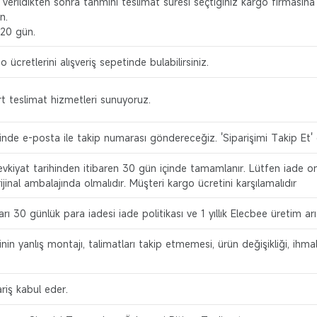
 verildikten sonra tahmini teslimat süresi seçtiğiniz kargo firmasına 
n.
-20 gün.
go ücretlerini alışveriş sepetinde bulabilirsiniz.
t teslimat hizmetleri sunuyoruz.
inde e-posta ile takip numarası göndereceğiz. 'Siparişimi Takip Et' özel
sevkiyat tarihinden itibaren 30 gün içinde tamamlanır. Lütfen iade ona
ijinal ambalajında olmalıdır. Müşteri kargo ücretini karşılamalıdır
 30 günlük para iadesi iade politikası ve 1 yıllık Elecbee üretim arızal
nin yanlış montajı, talimatları takip etmemesi, ürün değişikliği, ihma
riş kabul eder.