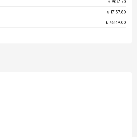
₺ 9041.70
₺ 17137.80
₺ 76149.00