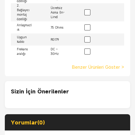
özelliği
2.
Ücretsiz
Bağlayıcı
Asma (In-
montaj
Line)
özelliği
Anlaşmazl
75 Ohms
ık
Uygun
RG179
kablo
Frekans
DC ~
aralığı
3GHz
Benzer Ürünleri Göster
>
Sizin İçin Önerilenler
Yorumlar(0)