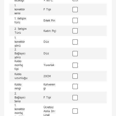
sıcaklığı
+ 85°C
1.
konektör
F Tipi
serisi
1. iletişim
Erkek Pin
türü
2. İletişim
Kadın Piçi
Türü
1.
konektör
Düz
yönü
2.
Bağlayıcı
Düz
yönü
Kablo
montaj
Yuvarlak
tipi
Kablo
20CM
uzunluğu
Kablo
Kahveren
rengi
gi
2.
Bağlayıcı
F Tipi
Serisi
1.
Ücretsiz
konektör
Asma (In-
montaj
Line)