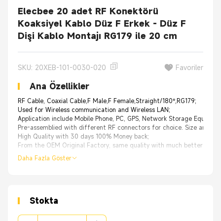
Elecbee 20 adet RF Konektörü
Koaksiyel Kablo Düz F Erkek - Düz F
Dişi Kablo Montajı RG179 ile 20 cm
SKU: 20XEB-101-0030-020
Favoriler
Ana Özellikler
RF Cable, Coaxial Cable,F Male,F Female,Straight/180°,RG179;
Used for Wireless communication and Wireless LAN;
Application include Mobile Phone, PC, GPS, Network Storage Equipmen
Pre-assemblied with different RF connectors for choice. Size and ca
High Quality with 30 days 100% Money back;
From the OEM Original Factory, same quality with much better price.
Daha Fazla Göster
Stokta