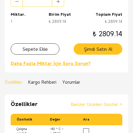
Miktar.
Birim Fiyat
Toplam Fiyat
1
₺ 2809.14
₺ 2809.14
₺ 2809.14
Sepete Ekle
Şimdi Satın Al
Daha Fazla Miktar İçin Soru Sorun?
Özellikler
Kargo Rehberi
Yorumlar
Özellikler
Benzer Ürünleri Göster
>
Öznitelik
Değer
Ara
Çalışma
-40 ° C ~