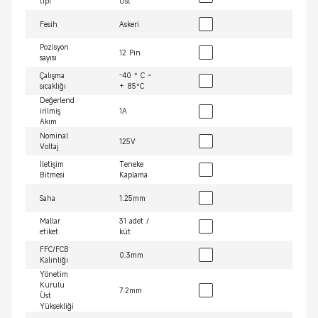
tipi
Üst
Fesih
Askeri
Pozisyon
12 Pin
sayısı
Çalışma
-40 ° C ~
sıcaklığı
+ 85°C
Değerlend
irilmiş
1A
Akım
Nominal
125V
Voltaj
İletişim
Teneke
Bitmesi
Kaplama
Saha
1.25mm
Mallar
31 adet /
etiket
küt
FFC/FCB
0.3mm
Kalınlığı
Yönetim
Kurulu
7.2mm
Üst
Yüksekliği