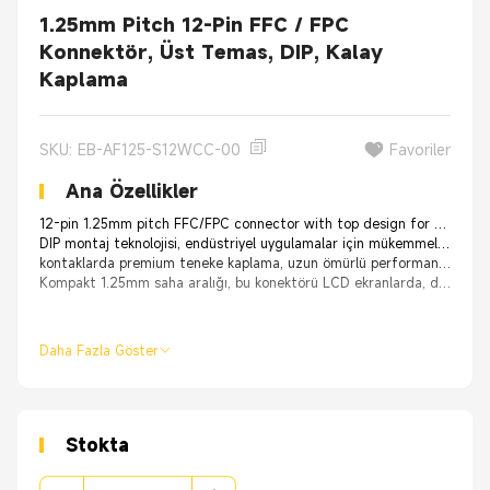
1.25mm Pitch 12-Pin FFC / FPC
Konnektör, Üst Temas, DIP, Kalay
Kaplama
SKU: EB-AF125-S12WCC-00
Favoriler
Ana Özellikler
12-pin 1.25mm pitch FFC/FPC connector with top design for flexible printed circuit and flat flex cable applications requiring reliable connections
DIP montaj teknolojisi, endüstriyel uygulamalar için mükemmel mekanik stabilite ve titreşim direnci ile güvenli PCB eki sağlar
kontaklarda premium teneke kaplama, uzun ömürlü performans için üstün elektrik iletkenliği, düşük temas direnci ve gelişmiş korozyon koruması sunar.
Kompakt 1.25mm saha aralığı, bu konektörü LCD ekranlarda, dijital kameralarda, otomotiv elektronidi ve taşınabilir cihazlarda yüksek yoğunluklu uygulamalar için ideal kılar
Daha Fazla Göster
Stokta