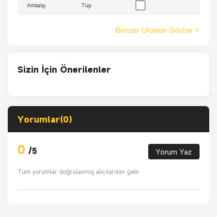
Ambalaj
Tüp
Benzer Ürünleri Göster
>
Sizin İçin Önerilenler
Yorumlar(0)
0
/
5
Yorum Yaz
Tüm yorumlar doğrulanmış alıcılardan gelir