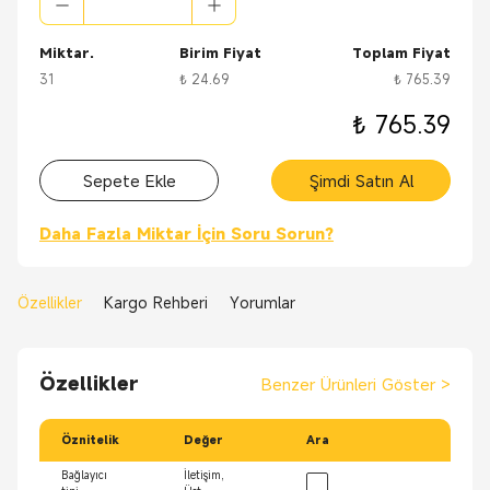
Miktar.
Birim Fiyat
Toplam Fiyat
31
₺ 24.69
₺ 765.39
₺ 765.39
Sepete Ekle
Şimdi Satın Al
Daha Fazla Miktar İçin Soru Sorun?
Özellikler
Kargo Rehberi
Yorumlar
Özellikler
Benzer Ürünleri Göster
>
Öznitelik
Değer
Ara
Bağlayıcı
İletişim,