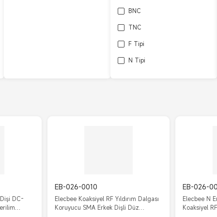
BNC
TNC
F Tipi
N Tipi
L27
EB-026-0010
EB-026-0
 Dişi DC-
Elecbee Koaksiyel RF Yıldırım Dalgası
Elecbee N E
erilim
Koruyucu SMA Erkek Dişli Düz
Koaksiyel R
Konnektörlere
3GHz 180 D