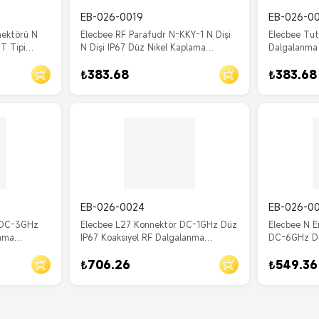
EB-026-0019
EB-026-0
nektörü N
Elecbee RF Parafudr N-KKY-1 N Dişi
Elecbee Tut
 T Tipi
N Dişi IP67 Düz Nikel Kaplama
Dalgalanma 
Koaksiyel Koruyucu
Kadın N-JKY
₺383.68
₺383.68
Kaplama
EB-026-0024
EB-026-0
i DC-3GHz
Elecbee L27 Konnektör DC-1GHz Düz
Elecbee N E
anma
IP67 Koaksiyel RF Dalgalanma
DC-6GHz Dü
Koruyucusu L27-JK Erkek - Kadın
Koruyucusu
₺706.26
₺549.36