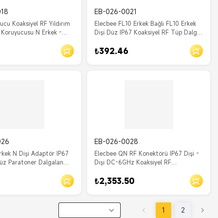
018
EB-026-0021
ucu Koaksiyel RF Yıldırım
Elecbee FL10 Erkek Bağlı FL10 Erkek
Koruyucusu N Erkek -
Dişi Düz IP67 Koaksiyel RF Tüp Dalga
 180 Derece IP67 Nikel
Yükselişi mertrik sistemi
₺392.46
026
EB-026-0028
rkek N Dişi Adaptör IP67
Elecbee QN RF Konektörü IP67 Dişi -
z Paratoner Dalgalanma
Dişi DC-6GHz Koaksiyel RF
Dalgalanma Koruyucusu 180 Derece
₺2,353.50
1
2