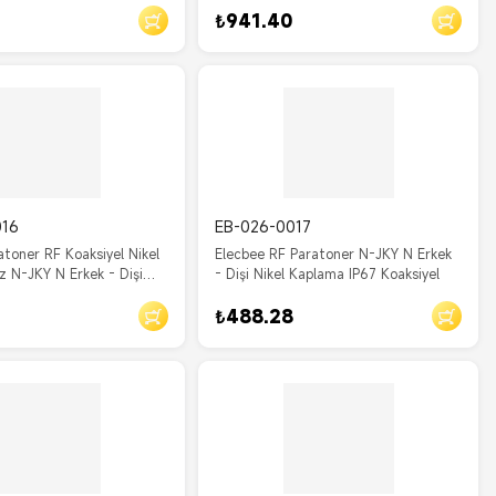
₺941.40
016
EB-026-0017
atoner RF Koaksiyel Nikel
Elecbee RF Paratoner N-JKY N Erkek
 N-JKY N Erkek - Dişi
- Dişi Nikel Kaplama IP67 Koaksiyel
₺488.28