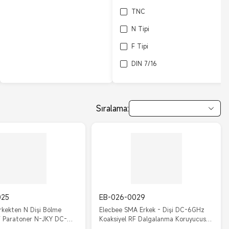
TNC
N Tipi
F Tipi
DIN 7/16
L27
Sıralama:
025
EB-026-0029
rkekten N Dişi Bölme
Elecbee SMA Erkek - Dişi DC-6GHz
F Paratoner N-JKY DC-
Koaksiyel RF Dalgalanma Koruyucusu
erece IP67
180° IP67