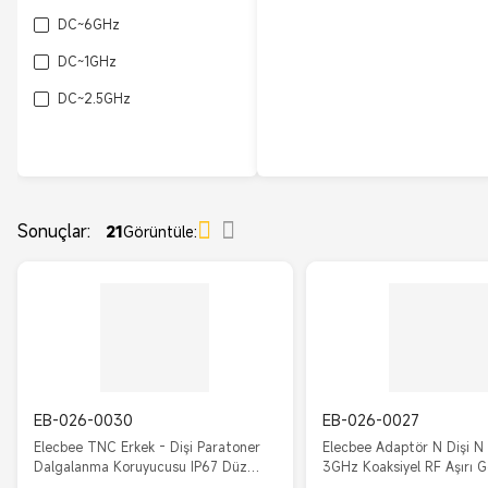
DC~6GHz
DC~1GHz
DC~2.5GHz
Sonuçlar:
21
Görüntüle:
EB-026-0030
EB-026-0027
Elecbee TNC Erkek - Dişi Paratoner
Elecbee Adaptör N Dişi N
Dalgalanma Koruyucusu IP67 Düz
3GHz Koaksiyel RF Aşırı G
DC-3GHz Deşarj voltajı 230V
Koruyucu IP67 Düz N-KKY