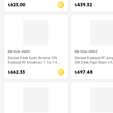
₺623.00
₺439.32
EB-026-0001
EB-026-0002
Elecbee Erkek Kadın Arrester DIN
Elecbee Koaksiyel RF Şimş
Koaksiyel RF Konektörü T Tip 1-4
DIN Erkek Popo-Eklem li K
Dalga Boyu Yıldırım Arrester Düz
IP67 Düz Nikel Kaplama
₺662.33
₺697.48
Nikel Kaplama