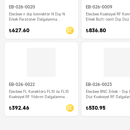
EB-026-0020
EB-026-0009
Elecbee n dişi konnektör N Dişi N
Elecbee Koaksiyel RF Kon
Erkek Paratoner Dalgalanma
Erkek Butt-Joint Dişi Düz
Koruyucusu 180 Derece IP67 Nikel
Koaksiyel RF Paratoner
₺627.60
₺836.80
Kaplama
EB-026-0022
EB-026-0023
Elecbee FL Konektörü FL10 ila FL10
Elecbee BNC Erkek - Diş
Koaksiyel RF Yıldırım Dalgalanma
Düz Koaksiyel RF Dalgal
Koruyucusu dişi Dişi IP67 Düz İngiliz
Koruyucusu IP67 BNC-JK
₺392.46
₺530.95
sistemi