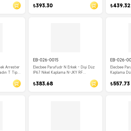
₺393.30
₺439.32
EB-026-0015
EB-026-0
ek Arrester
Elecbee Parafudr N Erkek - Dişi Düz
Elecbee Par
adın T Tipi
IP67 Nikel Kaplama N-JKY RF
Kaplama Düz
Koaksiyel
IP67
₺383.68
₺557.73