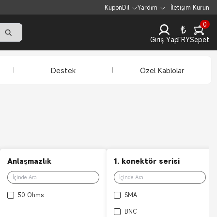
Kupon
Dil
Yardım
İletişim Kurun
0
₺
Giriş Yap
TRY
Sepet
Destek
Özel Kablolar
Anlaşmazlık
1. konektör serisi
50 Ohms
SMA
BNC