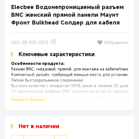
Elecbee Водонепроницаемый разъем
BNC женский прямой панели Маунт
Фронт Bulkhead Солдер для кабеля
SKU: EB-001-0312
Избранное
Ключевые характеристики
Особенности продукта:
Разъем BNC, гнездовой, прямой, для монтажа на кабеле/панели, п
Компактный дизайн, требующий меньше места для установки;
Легкое быстроразъемное соединение;
Высокое качество с возвратом 100% денег в течение 30 дней;
От оригинальной фабрики OEM такое же качество по гораздо лучш
Приложения:
Антенны, кабельная сборка, автомобильная промыш
Показать больше
Нет в наличии