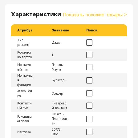
Характеристики
Показать похожие товары
>
Атрибут
Значение
Поиск
Тип
Джек
разъема
Количест
1
во портов
Монтажн
Панель
ый тип
Маунт
Монтажна
я
Булкхед
функция
Завершен
Солдер
ие
Контактн
Гнездово
ый тип
й контакт
Никель
Раковина
Планиров
отделка
ан
50/75
Нагрузка
Омс