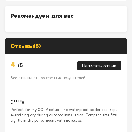
Рекомендуем для вас
Отзывы(5)
4
/
5
Написать отзыв
Все отзывы от проверенных покупателей
D****e
Perfect for my CCTV setup. The waterproof solder seal kept
everything dry during outdoor installation. Compact size fits
tightly in the panel mount with no issues.