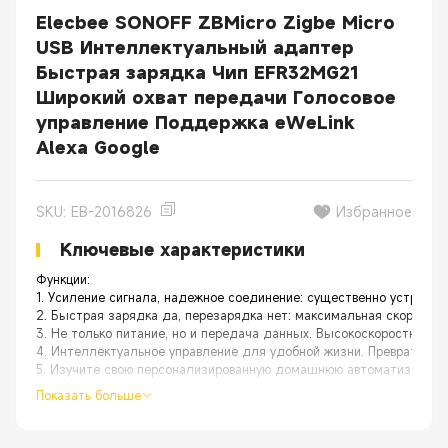
Elecbee SONOFF ZBMicro Zigbe Micro
USB Интеллектуальный адаптер
Быстрая зарядка Чип EFR32MG21
Широкий охват передачи Голосовое
управление Поддержка eWeLink
Alexa Google
SKU: EB-2016826
Избранное
Ключевые характеристики
Функции:
1. Усиление сигнала, надежное соединение: существенно устрани
2. Быстрая зарядка да, перезарядка нет: максимальная скорость 
3. Не только питание, но и передача данных. Высокоскоростной U
4. Интеллектуальное управление для удобной жизни. Превратите
5. Изучите свою персонализированную домашнюю автоматизацию:
Показать больше