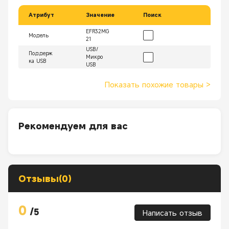
Атрибут
Значение
Поиск
EFR32MG
Модель
21
USB/
Поддерж
Микро
ка USB
USB
Показать похожие товары
>
Рекомендуем для вас
Отзывы(0)
0
/
5
Написать отзыв