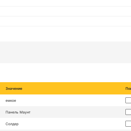
Значение
По
емкое
Панель Маунт
Солдер