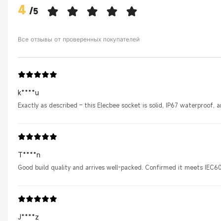
4
/
5
Все отзывы от проверенных покупателей
k****u
Exactly as described – this Elecbee socket is solid, IP67 waterproof,
T****n
Good build quality and arrives well-packed. Confirmed it meets IEC60
J****z