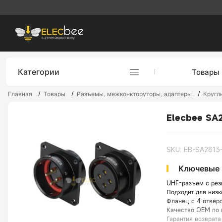
Категории
Товары
Главная
/
Товары
/
Разъемы, межконкторуторы, адаптеры
/
Кругл
Elecbee SA
SKU: EB-SA2813
Ключевые 
UHF-разъем с рез
Подходит для низк
Фланец с 4 отвер
Качество OEM по 
Гарантия возврата