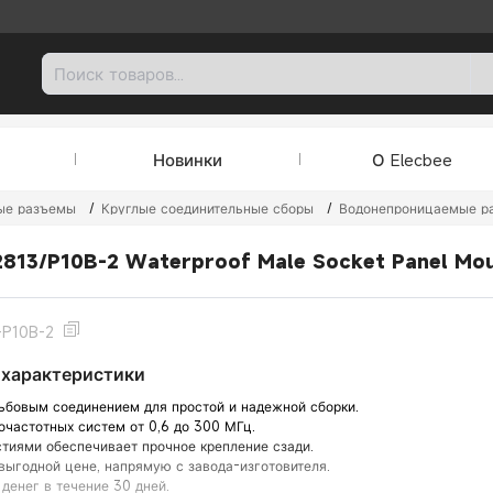
Новинки
О Elecbee
ые разъемы
/
Круглые соединительные сборы
/
Водонепроницаемые р
2813/P10B-2 Waterproof Male Socket Panel Mou
-P10B-2
характеристики
ьбовым соединением для простой и надежной сборки.
очастотных систем от 0,6 до 300 МГц.
стиями обеспечивает прочное крепление сзади.
выгодной цене, напрямую с завода-изготовителя.
 денег в течение 30 дней.