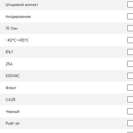
Штыревой контакт
Анодирование
10 Пин
-40°C~+85°C
IP67
25А
500VAC
Фланг
СА28
Черный
Push-on