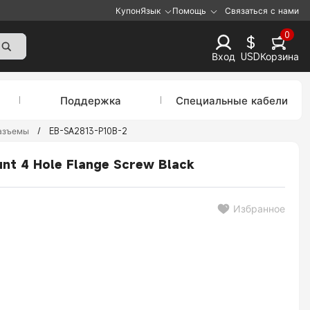
Купон
Язык
Помощь
Связаться с нами
0
$
Вход
USD
Корзина
Поддержка
Специальные кабели
азъемы
/
EB-SA2813-P10B-2
nt 4 Hole Flange Screw Black
Избранное