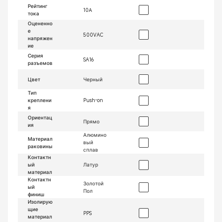
Рейтинг
10А
тока
Оцененно
е
500VAC
напряжен
ие
Серия
SA16
разъемов
Цвет
Черный
Тип
креплени
Push-on
я
Ориентац
Прямо
ия
Алюмино
Материал
вый
раковины
сплав
Контактн
ый
Латур
материал
Контактн
Золотой
ый
Пол
финиш
Изолирую
щие
PPS
материал