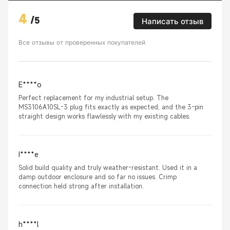
4
/
5
Написать отзыв
Все отзывы от проверенных покупателей
E****o
Perfect replacement for my industrial setup. The
MS3106A10SL-3 plug fits exactly as expected, and the 3-pin
straight design works flawlessly with my existing cables.
I****e
Solid build quality and truly weather-resistant. Used it in a
damp outdoor enclosure and so far no issues. Crimp
connection held strong after installation.
h****l