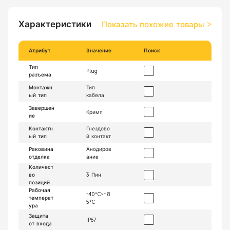
Характеристики
Показать похожие товары
>
Атрибут
Значение
Поиск
Тип
Plug
разъема
Монтажн
Тип
ый тип
кабела
Завершен
Кримп
ие
Контактн
Гнездово
ый тип
й контакт
Раковина
Анодиров
отделка
ание
Количест
во
3 Пин
позиций
Рабочая
-40°C~+8
температ
5°C
ура
Защита
IP67
от входа