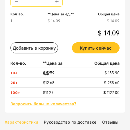
Кол-во.
**Цена за ед.**
Общая цена
1
$ 14.09
$ 14.09
$ 14.09
Добавить в корзину
Купить сейчас
Кол-во.
**Цена за
Общая цена
ед.**
10+
$13.39
$ 133.90
20+
$12.68
$ 253.60
100+
$11.27
$ 1127.00
Запросить больше количества?
Характеристики
Руководство по доставке
Отзывы