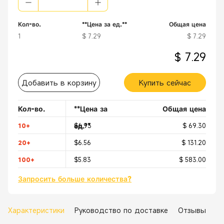
Кол-во.
**Цена за ед.**
Общая цена
1
$ 7.29
$ 7.29
$ 7.29
Добавить в корзину
Купить сейчас
Кол-во.
**Цена за
Общая цена
ед.**
10+
$6.93
$ 69.30
20+
$6.56
$ 131.20
100+
$5.83
$ 583.00
Запросить больше количества?
Характеристики
Руководство по доставке
Отзывы