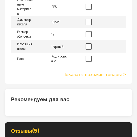
щие
PPS
материал
ы
Диаметр
18АРГ
кабеля
Размер
12
оболочки
Изоляция
Черный
цвета
Кодировк
Ключ
а A
Показать похожие товары
>
Рекомендуем для вас
Отзывы(5)