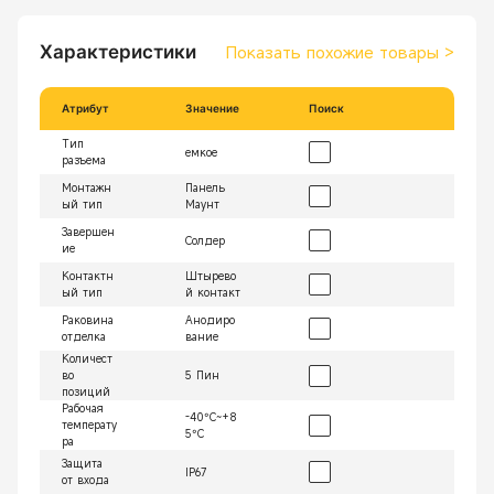
Характеристики
Показать похожие товары
>
Атрибут
Значение
Поиск
Тип
емкое
разъема
Монтажн
Панель
ый тип
Маунт
Завершен
Солдер
ие
Контактн
Штырево
ый тип
й контакт
Раковина
Анодиро
отделка
вание
Количест
во
5 Пин
позиций
Рабочая
-40°C~+8
температу
5°C
ра
Защита
IP67
от входа