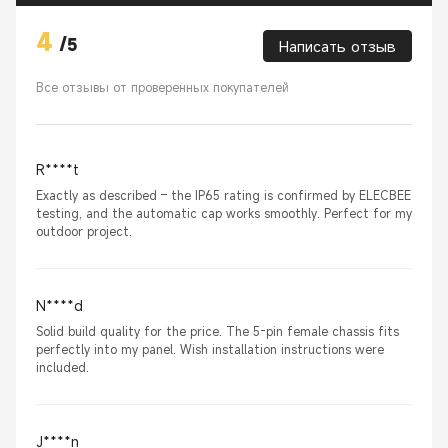
4
/
5
Написать отзыв
Все отзывы от проверенных покупателей
R****t
Exactly as described – the IP65 rating is confirmed by ELECBEE
testing, and the automatic cap works smoothly. Perfect for my
outdoor project.
N****d
Solid build quality for the price. The 5-pin female chassis fits
perfectly into my panel. Wish installation instructions were
included.
J****n