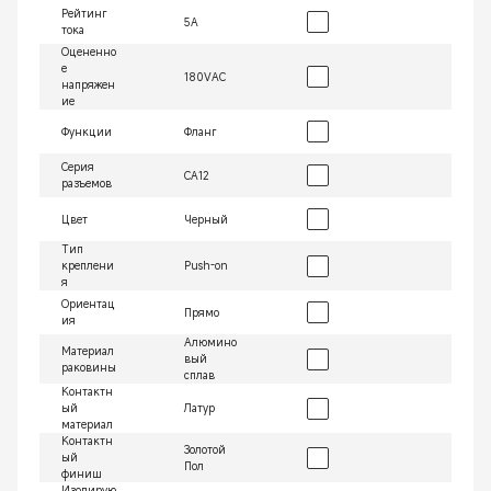
Рейтинг
5А
тока
Оцененно
е
180VAC
напряжен
ие
Функции
Фланг
Серия
СА12
разъемов
Цвет
Черный
Тип
креплени
Push-on
я
Ориентац
Прямо
ия
Алюмино
Материал
вый
раковины
сплав
Контактн
ый
Латур
материал
Контактн
Золотой
ый
Пол
финиш
Изолирую