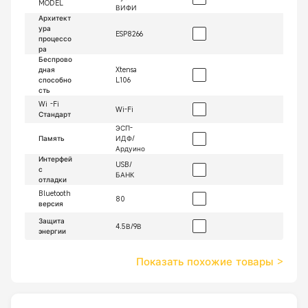
MODEL
ВИФИ
Архитект
ура
ESP8266
процессо
ра
Беспрово
дная
Xtensa
способно
L106
сть
Wi -Fi
Wi-Fi
Стандарт
ЭСП-
Память
ИДФ/
Ардуино
Интерфей
USB/
с
БАНК
отладки
Bluetooth
80
версия
Защита
4.5В/9В
энергии
Показать похожие товары
>