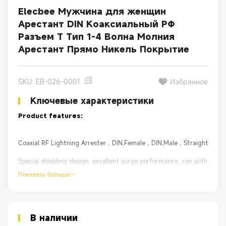
Elecbee Мужчина для женщин
Арестант DIN Коаксиальный РФ
Разъем T Тип 1-4 Волна Молния
Арестант Прямо Никель Покрытие
SKU: EB-026-0001
Избранное
Ключевые характеристики
Product features:
Coaxial RF Lightning Arrester，DIN,Female，DIN,Male，Straight，1-4 
Special shielding design, excellent surge performance, can withstand m
Показать больше
Excellent passive intermodulation performance, excellent rf perform
Bi-directional protection、DC Pass;
High Quality with 30 days 100% Money back;
В наличии