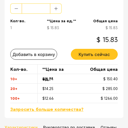
From the OEM Original Factory, same quality with much better price.
Applications:
Кол-во.
**Цена за ед.**
Общая цена
1
$ 15.83
$ 15.83
3G/4G/LTE Cellular Modems
$ 15.83
Routers
Добавить в корзину
Купить сейчас
Boosters/Amplifiers
2.4&5GHz WiFi Access Points
Кол-во.
**Цена за
Общая цена
other Sensitive Communications Devices
ед.**
10+
$15.04
$ 150.40
20+
$14.25
$ 285.00
100+
$12.66
$ 1266.00
Запросить больше количества?
Характеристики
Руководство по доставке
Отзывы