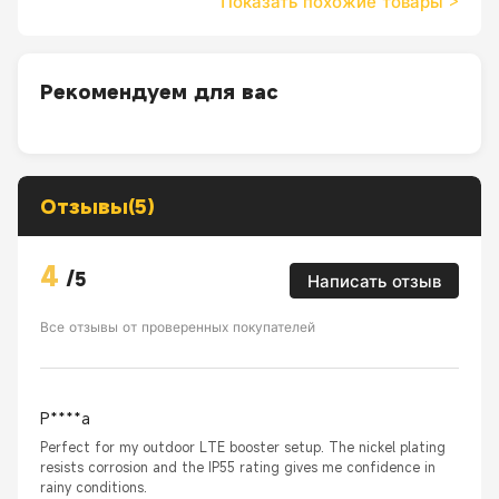
Показать похожие товары
>
Рекомендуем для вас
Отзывы(5)
4
/
5
Написать отзыв
Все отзывы от проверенных покупателей
P****a
Perfect for my outdoor LTE booster setup. The nickel plating
resists corrosion and the IP55 rating gives me confidence in
rainy conditions.