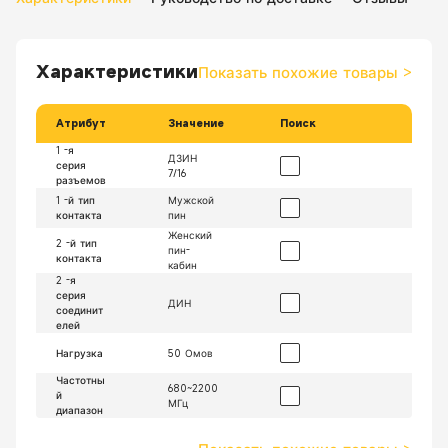
Характеристики
Показать похожие товары
>
Атрибут
Значение
Поиск
1 -я
ДЗИН
серия
7/16
разъемов
1 -й тип
Мужской
контакта
пин
Женский
2 -й тип
пин-
контакта
кабин
2 -я
серия
ДИН
соединит
елей
Нагрузка
50 Омов
Частотны
680~2200
й
МГц
диапазон