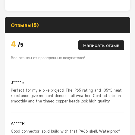
Отзывы(5)
4
/
5
Написать отзыв
Все отзывы от проверенных покупателей
J****e
Perfect for my e-bike project! The IP65 rating and 105°C heat
resistance give me confidence in all weather. Contacts slid in
smoothly and the tinned copper heads look high quality.
A****R
Good connector, solid build with that PA66 shell. Waterproof