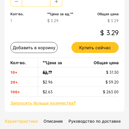
Кол-во.
**Цена за ед.**
Общая цена
1
$ 3.29
$ 3.29
$ 3.29
Добавить в корзину
Купить сейчас
Кол-во.
**Цена за
Общая цена
ед.**
10+
$3.13
$ 31.30
20+
$2.96
$ 59.20
100+
$2.63
$ 263.00
Запросить больше количества?
Характеристики
Описание
Руководство по доставке