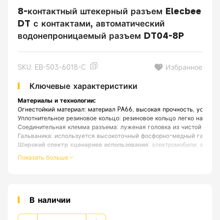
8-контактный штекерный разъем Elecbee
DT с контактами, автоматический
водонепроницаемый разъем DT04-8P
SKU: EB-503-6018-C
Избранное
Ключевые характеристики
Материалы и технологии:
Огнестойкий материал: материал PA66, высокая прочность, устойчи
Уплотнительное резиновое кольцо: резиновое кольцо легко надевать
Соединительная клемма разъема: луженая головка из чистой меди.
Гальваника: используется высокоточный фосфорно-медный гальван
Широкий спектр сценариев использования
: электромобили, электр
Показать больше
Функции:
Различные спецификации, водонепроницаемый и пыленеп
В наличии