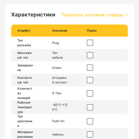
Характеристики
Показать похожие товары
>
Атрибут
Значение
Поиск
Тип
Plug
разъема
Монтажн
Тип
ый тип
кабела
Завершен
Клэмп
ие
Контактн
Штырево
ый тип
й контакт
Количест
во
8 Пин
позиций
Рабочая
-40°C~+12
температ
2°C
ура
Тип
креплени
Push-on
я
Материал
Нейлон
раковины