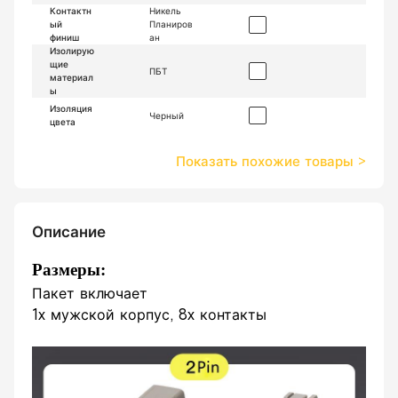
Контактн
Никель
ый
Планиров
финиш
ан
Изолирую
щие
ПБТ
материал
ы
Изоляция
Черный
цвета
Показать похожие товары
>
Описание
Размеры:
Пакет включает
1x мужской корпус, 8x контакты