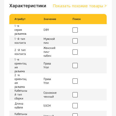
Характеристики
Показать похожие товары
>
Атрибут
Значение
Поиск
1 -я
серия
DB9
разъемов
1 -й тип
Мужской
контакта
пин
Женский
2 -й тип
пин-
контакта
кабин
1 -я
ориентац
Права
ия
Угол
разъема
2 -я
ориентац
Права
ия
Угол
разъема
Кабельны
Одноконе
й тип
ченный
сборки
Длина
50СМ
кабеля
Кабельны