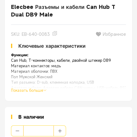
Elecbee Разъемы и кабели Can Hub T
Dual DB9 Male
SKU: EB-640-0083
Избранное
Ключевые характеристики
Функции:
Can Hub, T-коннекторы, кабели, двойной штекер DB9
Материал контактов: медь
Материал оболочки: ПВХ
Пол Мужской Женский
Тип разъема: D-sub, клеммная колодка, USB
Адаптер кабеля: Адаптер кабеля CAN-шины, USB-кабель RS232 R
Показать больше
В наличии