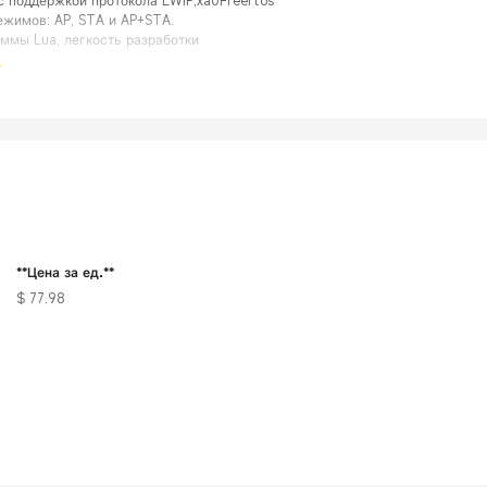
с поддержкой протокола LWIP,xa0Freertos
ежимов: AP, STA и AP+STA.
ммы Lua, легкость разработки
:
m/Nicholas3388/LuaNode
**Цена за ед.**
$ 77.98