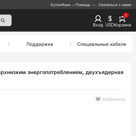
Купон
Язык
Помощь
Связаться с нами
0
$
Вход
USD
Корзина
Поддержка
Специальные кабели
верхнизким энергопотреблением, двухъядерная
Избранное