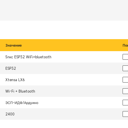
Значение
По
5пкс ESP32 WiFi+bluetooth
ESP32
Xtensa LX6
Wi-Fi + Bluetooth
ЭСП-ИДФ/Ардуино
2400