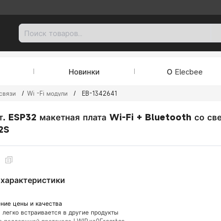
Новинки
О Elecbee
связи
/
Wi -Fi модули
/
EB-1342641
т. ESP32 макетная плата Wi-Fi + Bluetooth со с
2S
1
характеристики
ние цены и качества
 легко встраивается в другие продукты