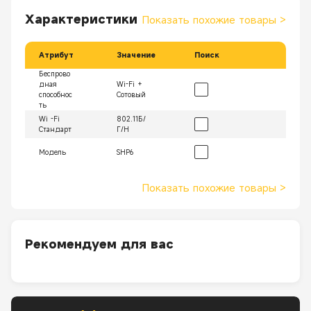
Характеристики
Показать похожие товары
>
Атрибут
Значение
Поиск
Беспрово
дная
Wi-Fi +
способнос
Сотовый
ть
Wi -Fi
802.11Б/
Стандарт
Г/Н
Модель
SHP6
Показать похожие товары
>
Рекомендуем для вас