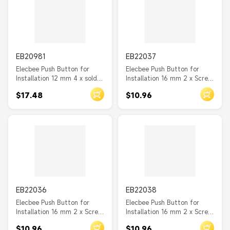
EB20981
EB22037
Elecbee Push Button for
Elecbee Push Button for
Installation 12 mm 4 x solder
Installation 16 mm 2 x Screw
connection LED red power
Terminal actuator domed
$17.48
$10.96
symbol
EB22036
EB22038
Elecbee Push Button for
Elecbee Push Button for
Installation 16 mm 2 x Screw
Installation 16 mm 2 x Screw
Terminal actuator flat
Terminal actuator high
$10.96
$10.96