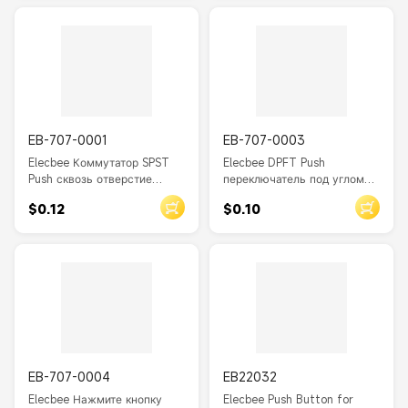
50VAC 0.3A 8P PS-22E05
EB-707-0001
EB-707-0003
Elecbee Коммутатор SPST
Elecbee DPFT Push
Push сквозь отверстие
переключатель под углом
30VAC-0.5A 5P
через отверстие 50VAC
$0.12
$0.10
переключатель SMT PS-
0.3A 8P Красный PS-22F03
12E05
EB-707-0004
EB22032
Elecbee Нажмите кнопку
Elecbee Push Button for