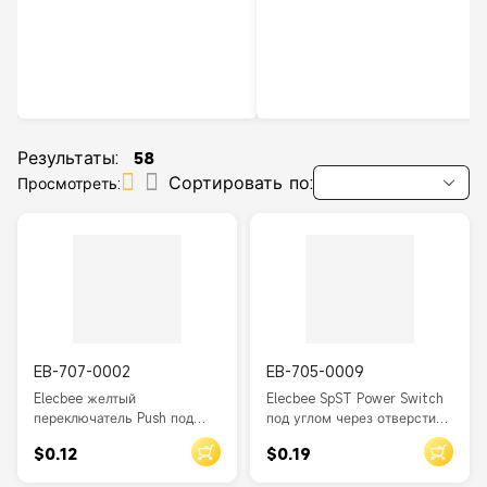
Результаты:
58
Сортировать по:
Просмотреть:
EB-707-0002
EB-705-0009
Elecbee желтый
Elecbee SpST Power Switch
переключатель Push под
под углом через отверстие
углом через отверстие
20MM SW-3-3 250V-5A
$0.12
$0.19
Двойной полюс двойной
Медь SW-3-3
бросок (DPDT) PS-22E05