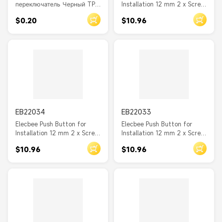
переключатель Черный TP
Installation 12 mm 2 x Screw
полюс двойной бросок
Terminal blue
$0.20
$10.96
(DPDT) Черный 50VAC 0.3A
8P SMT PS-22E05
EB22034
EB22033
Elecbee Push Button for
Elecbee Push Button for
Installation 12 mm 2 x Screw
Installation 12 mm 2 x Screw
Terminal green
Terminal red
$10.96
$10.96