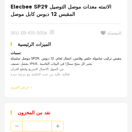
Elecbee SP29 الاتمته معدات موصل التوصيل
المقبس 12 دبوس كابل موصل
المفضلة
SKU: EB-410-3006
الميزات الرئيسية
سمات:
مستقيم، نوع قياسي، مقبس تركيب صامولة خلفي وقابس، اتصال لحام، 12 دبوس
بفضل تصنيف IP68، يعتبر كل منتج ممتازًا في البيئات القاسية
من السهل الاتصال السريع وقطع اقتران
فعالية عالية من حيث التكلفة مع نوعية جيدة
عرض المزيد
نفد من المخزون