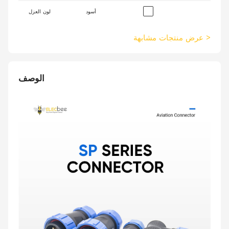
أسود
لون العزل
>
عرض منتجات مشابهة
الوصف