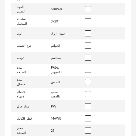
الجهد
500VAC
المقنن
سلسلة
SP29
الموصل
أسود, أزرق
لون
الخواتم
نوع التثبيت
مستقيم
توجيه
PA66،
مادة
الكمبيوتر
الصدفة
مادة
النحاس
الاتصال
مطلي
الاتصال
بالذهب
الانتهاء
PPS
مواد عزل
14AWG
قطر الكابل
حجم
29
الصدفة