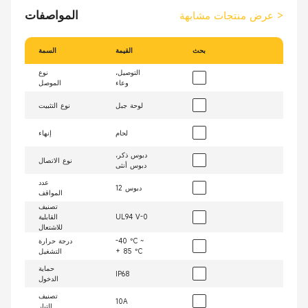
المواصفات
>
عرض منتجات مشابهة
بحث
القيمة
السمة
التوصيل،
نوع
وعاء
الموصل
لوحة جبل
نوع التثبيت
لحام
إنهاء
دبوس ذكر،
نوع الاتصال
دبوس أنثى
عدد
12 دبوس
المواقف
تصنيف
UL94 V-0
القابلية
للاشتعال
-40 °C ~
درجة حرارة
+ 85 °C
التشغيل
حماية
IP68
الدخول
تصنيف
10A
التيار