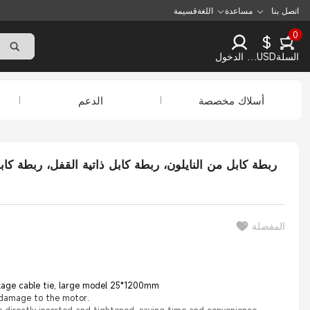
اتصل بنا
مساعدة
اللغة
قسيمة
0
$
السلة
USD
تسجيل الدخول
أسلاك مخصصة
الدعم
المفضلة
reakage cable tie, large model 25*1200mm
g damage to the motor.