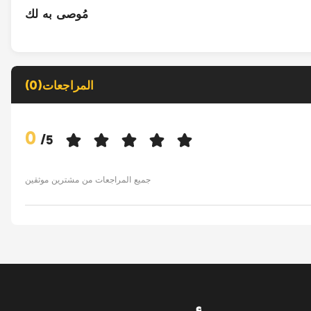
مُوصى به لك
المراجعات(0)
0
/
5
جميع المراجعات من مشترين موثقين