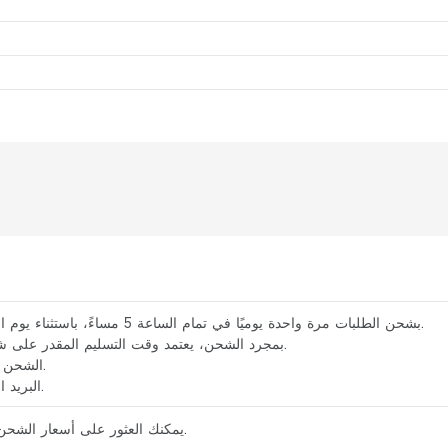
يقوم متجر Elecbee بشحن الطلبات مرة واحدة يوميًا في تمام الساعة 5 مساءً، باستثناء يوم الأحد.
بمجرد الشحن، يعتمد وقت التسليم المقدر على شركة الشحن التي تختارها.
الشحن السريع: من 3 إلى 7 أيام.
البريد العادي: من 7 إلى 20 يومًا.
يمكنك العثور على أسعار الشحن لطلبك في سلة التسوق.