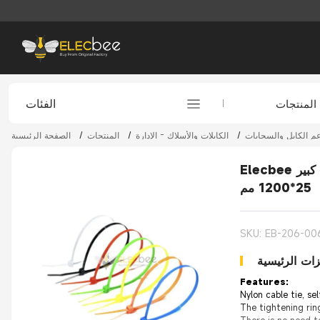
الفئات
المنتجات
عم الكابل والسحابات
/
الكابلات والأسلاك - الإدارة
/
المنتجات
/
الصفحة الرئيسية
Elecbee ربطة كابل من النايلون، ربطة كابل ذاتية القفل، ربطة كابل، مقاومة درجات الحرارة العالية، ربطة كابل ضد الكسر، نموذج كبير
25*1200 مم
SKU: EB-206-00
زات الرئيسية
Features:
Nylon cable tie, se
The tightening rin