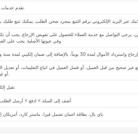
نقدم خدمات الشحن السريع والمعياري.
ند إكمالها خلال 30 يوماً من تاريخ الشحن، يرجى التواصل مع خدمة العملاء للحصول على تفويض الإرجاع. 
وفي عبوتها الأصلية. يجب على ال
غير صحيح من قبل العميل، أو فشل العميل في اتباع التعليمات، أو تعديل الم
أو غير السليم من قبل العميل.
تقبل إلكيبي الطلبات عبر الإنترنت.
أضف إلى السلة > ادفع > أرسل الطلب >
باي بال، بطاقة ائتمان تشمل فيزا، ماستر كارد، أمريكان إكسبريس، التحويل البنكي.