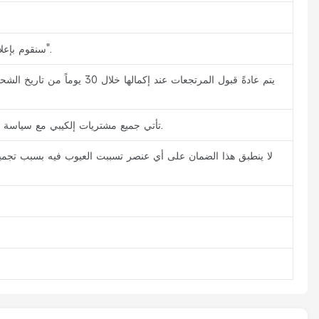
سنقوم بإعلامك عبر البريد الإلكتروني برقم التتبع بمجرد شحن الطلب. يمكنك تتبع طلبك باستخدام ميزة "تتبع طلبي".
يتم عادةً قبول المرتجعات ع
تأتي جميع مشتريات إلكيبي مع سياسة إرجاع واسترداد الأموال لمدة 30 يوماً، بالإضافة إلى ضمان إلكيبي لمدة سنة واحدة ضد أي عيوب تصنيع.
لا ينطبق هذا الضمان على أي عنصر تسببت العيوب فيه بسبب تجميع 