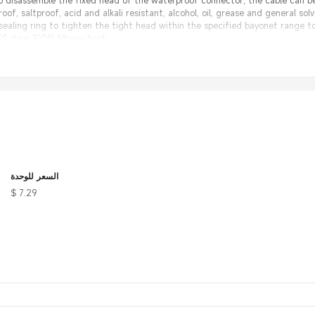
o disassemble the fixed head of the waterproof connector, the cable can be
of, saltproof, acid and alkali resistant, alcohol, oil, grease and general so
ealing ring to tighten the tight head within the specified bayonet range to
 30 days 100% Money back;
nal Factory, same quality with much better price.
السعر للوحدة
$ 7.29