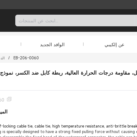
عن إلكيبي
الوافد الجديد
EB-206-0060
/
الد
60
المي
lf-locking cable tie, cable tie, high temperature resistance, anti-brittle b
g is specially designed to have a strong fixed pulling force without causin