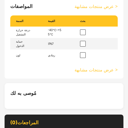
المواصفات
>
عرض منتجات مشابهة
بحث
القيمة
السمة
-40℃~+5
درجة حرارة
5℃
التشغيل
حماية
IP67
الدخول
رمادي
لون
>
عرض منتجات مشابهة
مُوصى به لك
المراجعات(0)