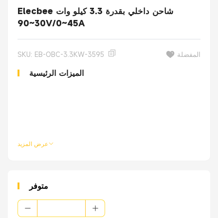
Elecbee شاحن داخلي بقدرة 3.3 كيلو وات
30~90V/0~45A
المفضلة
SKU: EB-OBC-3.3KW-3595
الميزات الرئيسية
عرض المزيد
متوفر