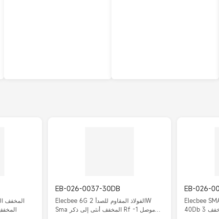
EB-026-0037-30DB
EB-026-0
Elecbee ذكر إلى أنثى SMA 10W 1-
Elecbee 6G الفولاذ المقاوم للصدأ 2W
Sma المخفف أنثى إلى ذكر Rf موصل 1-
4G N Famale إلى N Male ال
30Db 30db