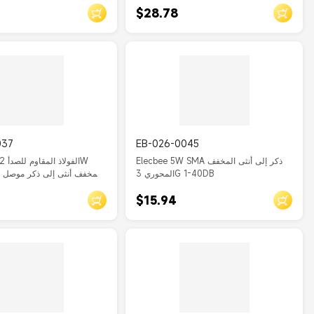
$28.78
037
EB-026-0045
Elecbee 5W SMA ذكر إلى أنثى المخفف
المحوري 3G 1-40DB
اللاسلكية 1-30Db
$15.94