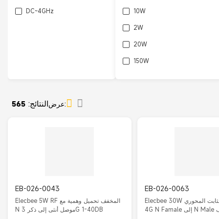
DC~4GHz
10W
2W
20W
150W
5W
100W
النتائج:
عرض:
565
25W
200W
300W
500W
EB-026-0043
EB-026-0063
Elecbee 30W المخفف الثابت المحوري
Elecbee 5W RF المخفف تحميل وهمية مع
مخفف
N موصل أنثى إلى ذكر 3G 1-40DB