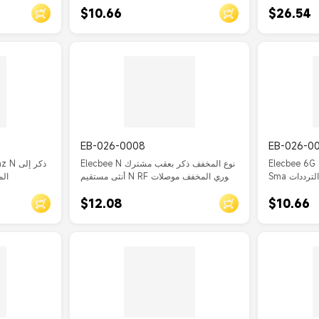
$10.66
$26.54
EB-026-0008
EB-026-0
Elecbee 6G الفولاذ المقاوم للصدأ 2W
Elecbee N نوع المخفف ذكر بعقب مشترك
Sma المخفف أنثى إلى ذكر موصل الترددات
أنثى مستقيم N RF محوري المخفف موصلات
أنث
DC-3 جيجا هرتز 5 واط 10dB مانعة
$12.08
$10.66
الصواعق