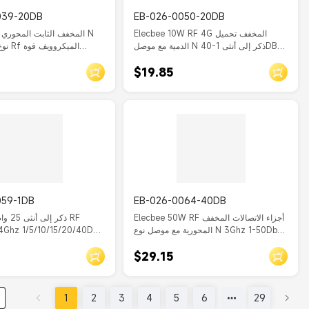
039-20DB
EB-026-0050-20DB
Elecbee 10W RF 4G المخفف تحميل
2W
الدمية مع موصل N ذكر إلى أنثى 1-40DB
نوع ذك
20db
المخفف z 20db
$19.85
059-1DB
EB-026-0064-40DB
Elecbee 50W RF أجزاء الاتصالات المخفف
المحورية مع موصل نوع N 3Ghz 1-50Db
40db
50Ohm RF خطوة المخفف 1db
$29.15
1
2
3
4
5
6
29