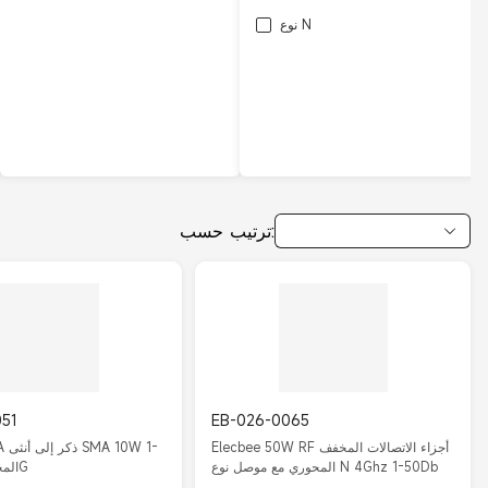
نوع N
ترتيب حسب:
051
EB-026-0065
Elecbee 50W RF أجزاء الاتصالات المخفف
 SMA
المحوري مع موصل نوع N 4Ghz 1-50Db
40Db المخفف 3G