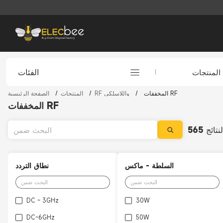
الفئات
المنتجات
المخففات RF
/
RF واللاسلكي
/
المنتجات
/
الصفحة الرئيسية
المخففات RF
لنتائج
565
السلطة - ماكس
نطاق التردد
DC ~ 3GHz
30W
DC~6GHz
50W